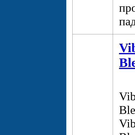
пр
па
Vi
Bl
Vib
Ble
Vib