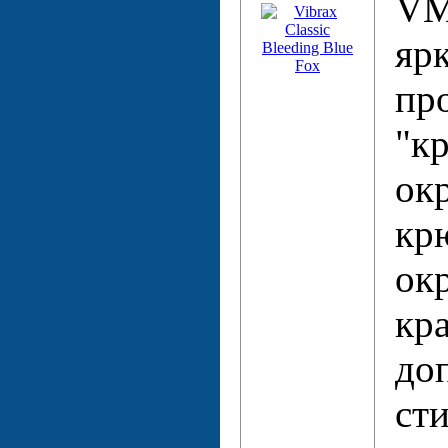
VM
яр
пр
"к
окр
кр
ок
кр
до
ст