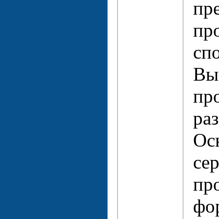
пр
пр
сп
Вы
пр
ра
Ос
се
пр
фо