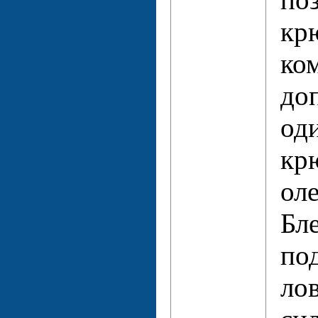
крю
ко
до
од
кр
оле
Бл
по
ло