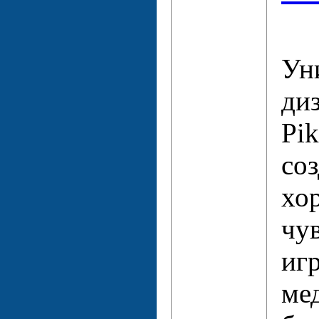
Ун
ди
Pik
соз
хо
чу
игр
ме