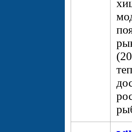
хи
мо
по
ры
(20
теп
до
ро
ры