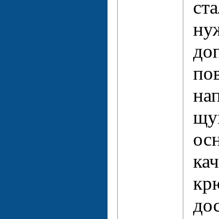
ст
ну
до
по
на
щу
ос
ка
кр
дос