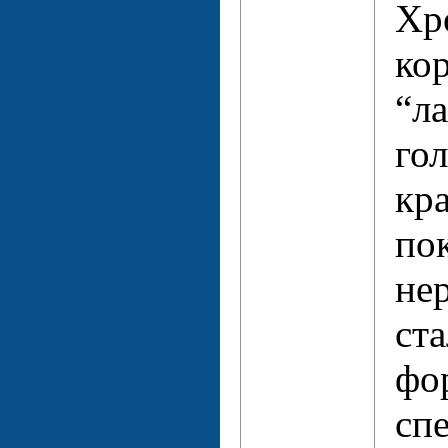
Хр
кор
“л
го
кр
по
не
ста
фо
сп