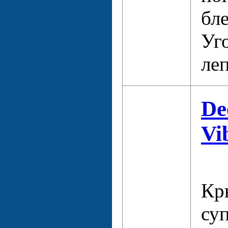
бл
Уг
леп
De
Vi
Кр
су