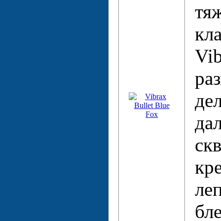
тяж
кл
Vib
ра
дел
да
ск
кр
леп
бл