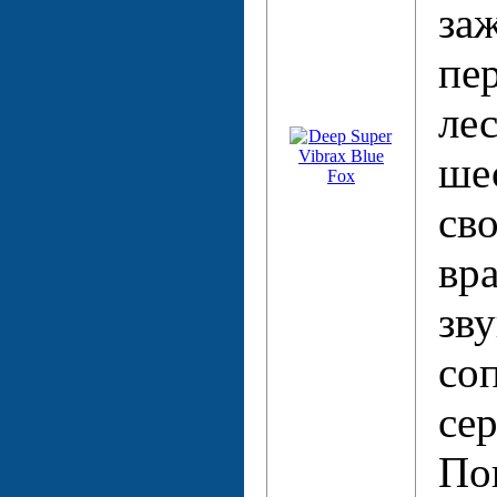
за
пе
лес
ше
св
вра
зв
со
се
По