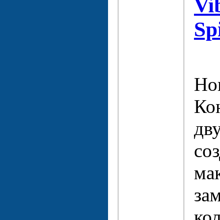
Vi
Sp
Но
Ко
дв
соз
ма
за
кол