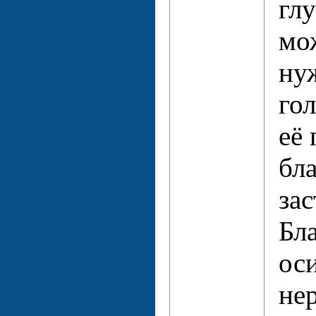
гл
мо
ну
го
её 
бл
зас
Бл
оси
не