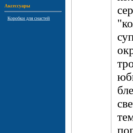
Аксессуары
сер
Коробки для снастей
"ко
су
ок
тр
юб
бл
све
те
по