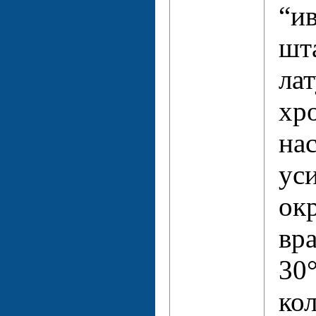
“ив
шт
лат
хр
нас
ус
окр
вр
30
ко