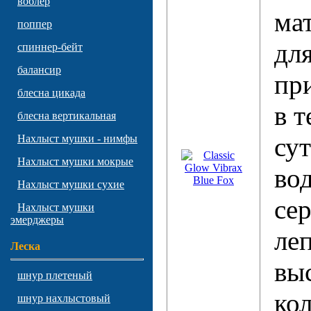
воблер
ма
поппер
дл
спиннер-бейт
балансир
пр
блесна цикада
в 
блесна вертикальная
су
Нахлыст мушки - нимфы
Нахлыст мушки мокрые
во
Нахлыст мушки сухие
се
Нахлыст мушки
эмерджеры
леп
Леска
вы
шнур плетеный
ко
шнур нахлыстовый