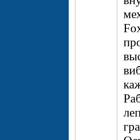
ме
Fo
пр
вы
ви
ка
Ра
леп
гра