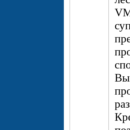
VМ
су
пр
пр
сп
Вы
пр
ра
Кр
по