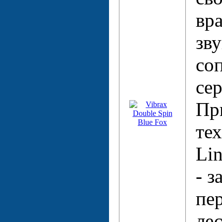
вра
зв
со
се
Пр
те
Lin
- з
пе
ле