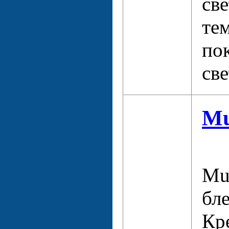
св
те
по
св
Mu
Mu
бле
Кр