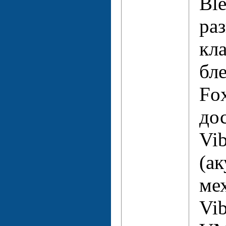
Ble
ра
кл
бл
Fo
до
Vib
(а
ме
Vi