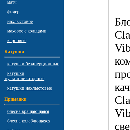
матч
фидер
Бле
нахлыстовое
Cla
маховое с кольцами
карповые
Vi
Катушки
ко
катушки безинерционные
пр
катушки
мультипликаторные
ка
катушки нахлыстовые
Cla
Приманки
Vib
блесна вращающаяся
блесна колеблющаяся
св