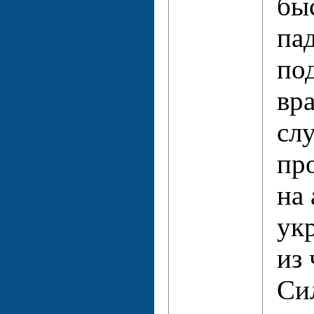
бы
па
под
вр
слу
пр
на 
ук
из
Си