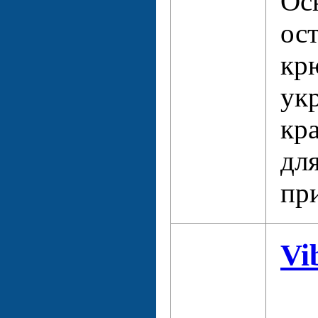
Ос
ос
кр
ук
кр
дл
пр
Vi