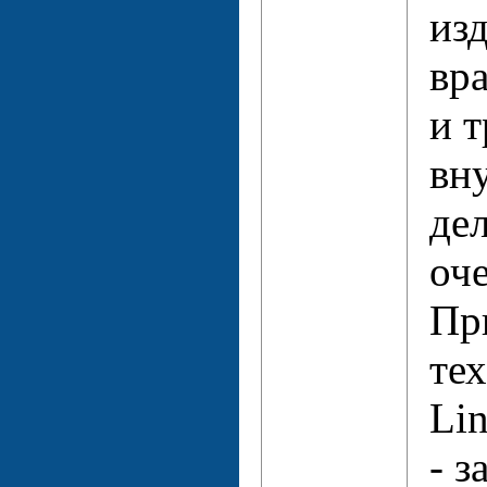
из
вр
и 
вн
де
оч
Пр
те
Lin
- з