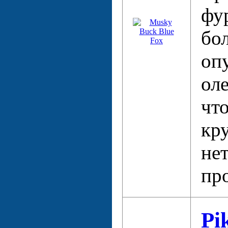
фу
бо
оп
оле
чт
кр
не
пр
Pi