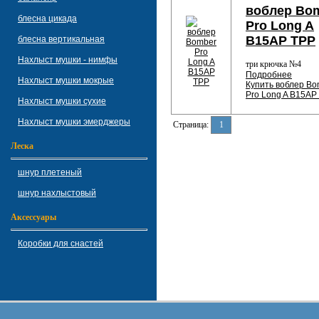
воблер Bo
блесна цикада
Pro Long A
B15AP TPP
блесна вертикальная
Нахлыст мушки - нимфы
три крючка №4
Подробнее
Нахлыст мушки мокрые
Купить воблер Bo
Pro Long A B15AP
Нахлыст мушки сухие
Нахлыст мушки эмерджеры
Страница:
1
Леска
шнур плетеный
шнур нахлыстовый
Аксессуары
Коробки для снастей