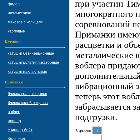
при участии Тим
фидер
многократного 
нахлыстовое
соревнований по
маховое с кольцами
карповые
Приманки имеют
Катушки
расцветки и объ
металлические 
катушки безинерционные
катушки мультипликаторные
воблера придают
катушки нахлыстовые
дополнительный
Приманки
вибрационный э
теперь этот воб
блесна вращающаяся
блесна колеблющаяся
забрасывается з
воблер
подгрузки.
поппер
спиннер-бейт
Страница:
1
балансир