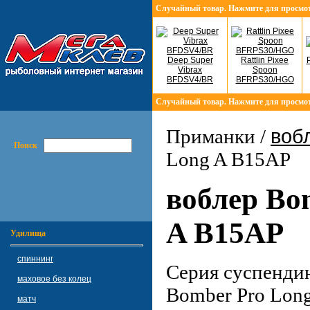
Случайный товар. Нажмите для просмо
Deep Super
Rattlin Pixee
Vibrax
Spoon
BFDSV4/BR
BFRPS30/HGO
Случайный товар. Нажмите для просмо
воб
Приманки /
Поиск
Long A B15AP
воблер Bo
A B15AP
Удилища
спиннинг
Cерия суспенди
маховое без колец
Bomber Pro Long
матч