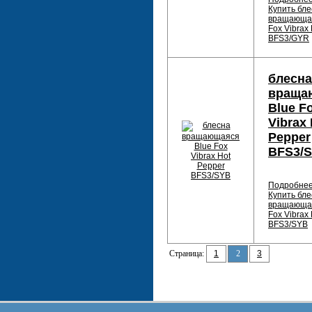
Купить бл
вращающая
Fox Vibrax
BFS3/GYR
блесна
враща
Blue F
Vibrax 
Pepper
BFS3/
Подробне
Купить бл
вращающая
Fox Vibrax
BFS3/SYB
Страница:
1
2
3