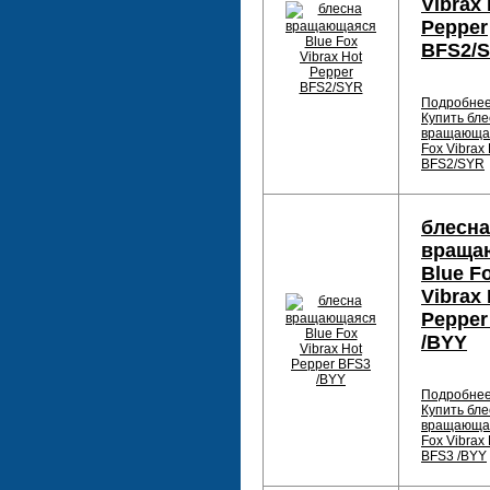
Vibrax 
Pepper
BFS2/
Подробне
Купить бл
вращающая
Fox Vibrax
BFS2/SYR
блесна
враща
Blue F
Vibrax 
Pepper
/BYY
Подробне
Купить бл
вращающая
Fox Vibrax
BFS3 /BYY