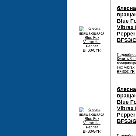
блесна
враща
Blue F
Vibrax 
Pepper
BFS3/
Подробне
Купить бл
вращающая
Fox Vibrax
BFS3/CYR
блесна
враща
Blue F
Vibrax 
Pepper
BFS3/
Подробне