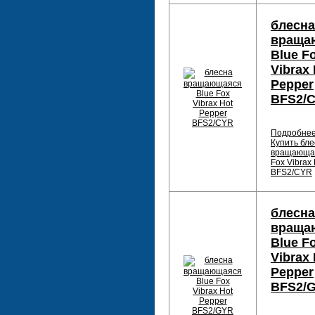
блесна
враща
Blue F
Vibrax 
Pepper
BFS2/
Подробне
Купить бл
вращающая
Fox Vibrax
BFS2/CYR
блесна
враща
Blue F
Vibrax 
Pepper
BFS2/