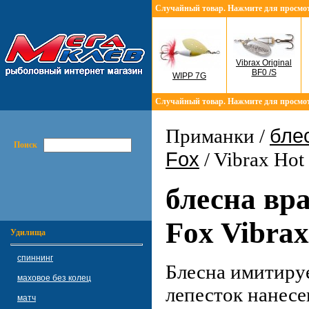
Случайный товар. Нажмите для просмо
Vibrax Original
BF0 /S
WIPP 7G
Случайный товар. Нажмите для просмо
бле
Приманки /
Поиск
Fox
/ Vibrax Hot
блесна вр
Fox Vibrax
Удилища
спиннинг
Блесна имитируе
маховое без колец
лепесток нанесе
матч