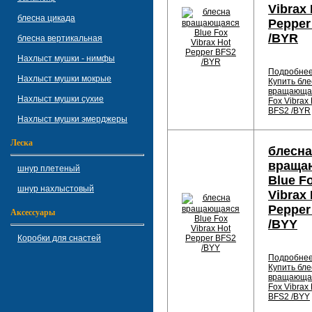
Vibrax 
блесна цикада
Pepper
/BYR
блесна вертикальная
Нахлыст мушки - нимфы
Подробне
Нахлыст мушки мокрые
Купить бл
вращающая
Нахлыст мушки сухие
Fox Vibrax
BFS2 /BYR
Нахлыст мушки эмерджеры
Леска
блесна
враща
шнур плетеный
Blue F
шнур нахлыстовый
Vibrax 
Pepper
Аксессуары
/BYY
Коробки для снастей
Подробне
Купить бл
вращающая
Fox Vibrax
BFS2 /BYY