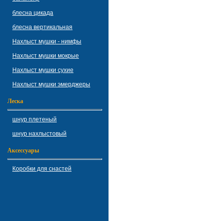
блесна цикада
блесна вертикальная
Нахлыст мушки - нимфы
Нахлыст мушки мокрые
Нахлыст мушки сухие
Нахлыст мушки эмерджеры
Леска
шнур плетеный
шнур нахлыстовый
Аксессуары
Коробки для снастей