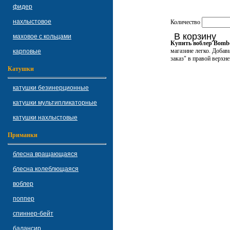
фидер
нахлыстовое
Количество
В корзину
маховое с кольцами
Купить воблер Bom
магазине легко. Добав
карповые
заказ" в правой верхне
Катушки
катушки безинерционные
катушки мультипликаторные
катушки нахлыстовые
Приманки
блесна вращающаяся
блесна колеблющаяся
воблер
поппер
спиннер-бейт
балансир