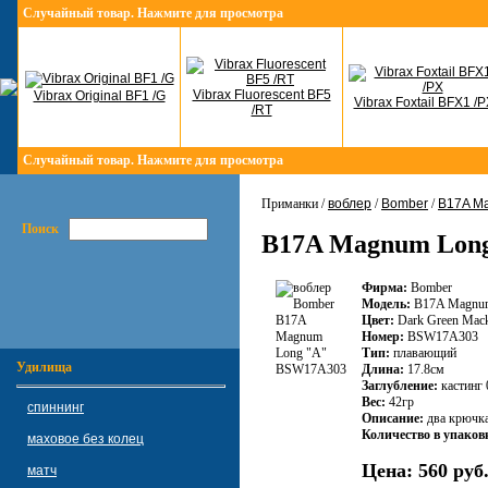
Случайный товар. Нажмите для просмотра
Vibrax Fluorescent BF5
Vibrax Original BF1 /G
Vibrax Foxtail BFX1 /P
/RT
Случайный товар. Нажмите для просмотра
Приманки /
воблер
/
Bomber
/
B17A Ma
Поиск
B17A Magnum Lon
Фирма:
Bomber
Модель:
B17A Magnum
Цвет:
Dark Green Mack
Номер:
BSW17A303
Тип:
плавающий
Удилища
Длина:
17.8см
Заглубление:
кастинг 
Вес:
42гр
спиннинг
Описание:
два крючк
Количество в упаков
маховое без колец
Цена:
560 руб
матч