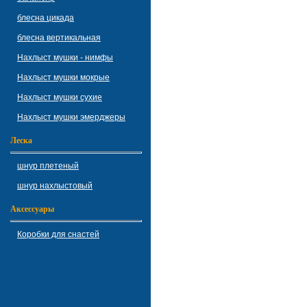
блесна цикада
блесна вертикальная
Нахлыст мушки - нимфы
Нахлыст мушки мокрые
Нахлыст мушки сухие
Нахлыст мушки эмерджеры
Леска
шнур плетеный
шнур нахлыстовый
Аксессуары
Коробки для снастей