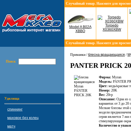
Случайный товар. Нажмите для просмо
Torpedo
Model A B02A
X0360XBW
XBBO
Случайный товар. Нажмите для просмо
Приманки /
блесна вращающаяся
/
M
Поиск
PANTER PRICK 2
Фирма:
Myran
Модель:
PANTER P
Цвет:
медь/красные 
Номер:
20K
Вес:
20гр
Удилища
Описание:
Одна из с
вариантах от 3 до 20
Мелкие блесны этой с
спиннинг
модели предназначен
серии является 7-ми 
маховое без колец
стимулирующая окрас
Количество в упако
матч