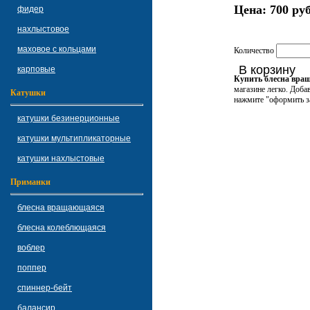
Цена:
700 руб
фидер
нахлыстовое
маховое с кольцами
Количество
В корзину
карповые
Купить блесна вр
магазине легко. Доба
Катушки
нажмите "оформить за
катушки безинерционные
катушки мультипликаторные
катушки нахлыстовые
Приманки
блесна вращающаяся
блесна колеблющаяся
воблер
поппер
спиннер-бейт
балансир