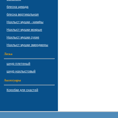
блесна цикада
блесна вертикальная
Нахлыст мушки - нимфы
Нахлыст мушки мокрые
Нахлыст мушки сухие
Нахлыст мушки эмерджеры
Леска
шнур плетеный
шнур нахлыстовый
Аксессуары
Коробки для снастей