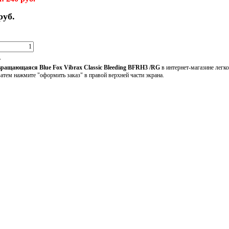
руб.
у
вращающаяся Blue Fox Vibrax Classic Bleeding BFRH3 /RG
в интернет-магазине легк
 затем нажмите "оформить заказ" в правой верхней части экрана.