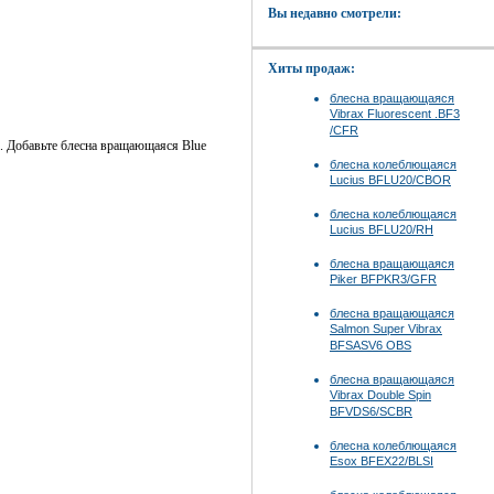
Вы недавно смотрели:
Хиты продаж:
блесна вращающаяся
Vibrax Fluorescent .BF3
/CFR
о. Добавьте блесна вращающаяся Blue
блесна колеблющаяся
Lucius BFLU20/CBOR
блесна колеблющаяся
Lucius BFLU20/RH
блесна вращающаяся
Piker BFPKR3/GFR
блесна вращающаяся
Salmon Super Vibrax
BFSASV6 OBS
блесна вращающаяся
Vibrax Double Spin
BFVDS6/SCBR
блесна колеблющаяся
Esox BFEX22/BLSI