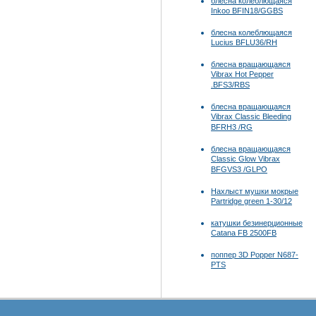
блесна колеблющаяся
Inkoo BFIN18/GGBS
блесна колеблющаяся
Lucius BFLU36/RH
блесна вращающаяся
Vibrax Hot Pepper
.BFS3/RBS
блесна вращающаяся
Vibrax Classic Bleeding
BFRH3 /RG
блесна вращающаяся
Classic Glow Vibrax
BFGVS3 /GLPO
Нахлыст мушки мокрые
Partridge green 1-30/12
катушки безинерционные
Catana FB 2500FB
поппер 3D Popper N687-
PTS