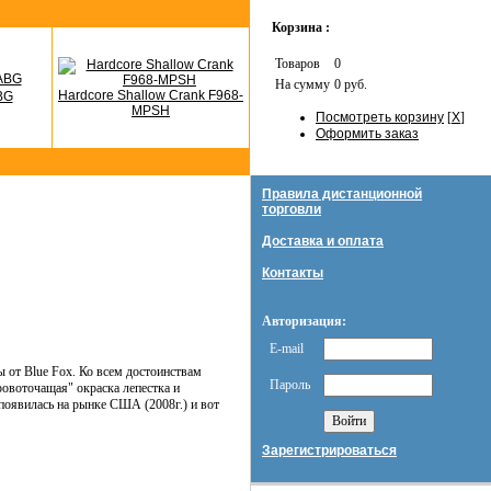
Корзина :
Товаров
0
На сумму
0 руб.
Hardcore Shallow Crank F968-
BG
MPSH
Посмотреть корзину
[
X
]
Оформить заказ
Правила дистанционной
торговли
Доставка и оплата
Контакты
Авторизация:
E-mail
ны от Blue Fox. Ко всем достоинствам
Пароль
овоточащая" окраска лепестка и
появилась на рынке США (2008г.) и вот
Зарегистрироваться