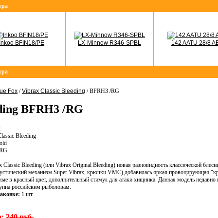
тра
Inkoo BFIN18/PE
LX-Minnow R346-SPBL
142 AATU 28/8 A
тра
ue Fox
/
Vibrax Classic Bleeding
/ BFRH3 /RG
eding BFRH3 /RG
x
lassic Bleeding
old
/RG
x Classic Bleeding (или Vibrax Original Bleeding) новая разновидность классической блес
акустический механизм Super Vibrax, крючки VMC) добавилась яркая провоцирующая "кр
е в красный цвет, дополнительный стимул для атаки хищника. Данная модель недавно 
тупна российским рыболовам.
аковке:
1 шт.
а:
240 руб.