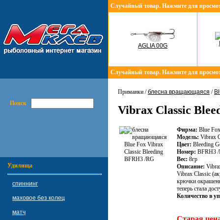
Случайный товар. Нажмите для просмо
AGLIA 00G
Случайный товар. Нажмите для просмо
Приманки /
блесна вращающаяся
/
Bl
Поиск
Vibrax Classic Ble
Фирма:
Blue Fo
Модель:
Vibrax C
Цвет:
Bleeding G
Номер:
BFRH3 
Вес:
8гр
Удилища
Описание:
Vibra
Vibrax Classic (
крючки окрашенны
спиннинг
теперь стала дос
Количество в уп
маховое без колец
матч
Старая цен