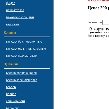
фидер
Цена:
200 
нахлыстовое
маховое с кольцами
Количество
карповые
В корзин
Купить блесна 
Катушки
Fox в корзину, а
катушки безинерционные
катушки мультипликаторные
катушки нахлыстовые
Приманки
блесна вращающаяся
блесна колеблющаяся
воблер
поппер
спиннер-бейт
балансир