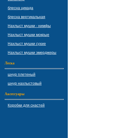
блесна цикада
блесна вертикальная
Нахлыст мушки - нимфы
Нахлыст мушки мокрые
Нахлыст мушки сухие
Нахлыст мушки эмерджеры
Леска
шнур плетеный
шнур нахлыстовый
Аксессуары
Коробки для снастей