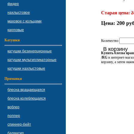
фидер
Старая цена:
2
нахлыстовое
маховое с кольцами
Цена:
200 руб
карповые
Катушки
Количество
В корзину
катушки безинерционные
Купить блесна вращ
/RG
в интернет-мага
катушки мультипликаторные
корзину, а затем наж
катушки нахлыстовые
Приманки
блесна вращающаяся
блесна колеблющаяся
воблер
поппер
спиннер-бейт
балансир