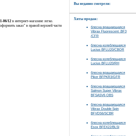
Вы недавно смотрели:
Хиты продаж:
1-06/12
в интернет-магазине легко.
формить заказ" в правой верхней части
блесна вращающаяся
Vibrax Fluorescent .BF3
/CFR
блесна колеблющаяся
Lucius BFLU20/CBOR
блесна колеблющаяся
Lucius BFLU20/RH
блесна вращающаяся
Piker BFPKR3/GFR
блесна вращающаяся
Salmon Super Vibrax
BFSASV6 OBS
блесна вращающаяся
Vibrax Double Spin
BFVDS6/SCBR
блесна колеблющаяся
Esox BFEX22/BLSI