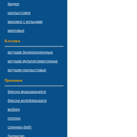
фидер
нахлыстовое
маховое с кольцами
карповые
Катушки
катушки безинерционные
катушки мультипликаторные
катушки нахлыстовые
Приманки
блесна вращающаяся
блесна колеблющаяся
воблер
поппер
спиннер-бейт
балансир