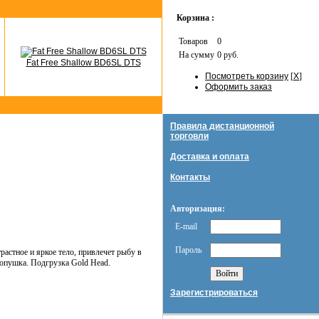
Корзина :
Товаров
0
На сумму
0 руб.
Fat Free Shallow BD6SL DTS
Посмотреть корзину
[
X
]
Оформить заказ
Правила дистанционной
торговли
Доставка и оплата
Контакты
Авторизация:
E-mail
Пароль
растное и яркое тело, привлечет рыбу в
 опушка. Подгрузка Gold Head.
Зарегистрироваться