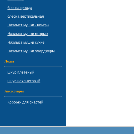
блесна цикада
блесна вертикальная
Нахлыст мушки - нимфы
Нахлыст мушки мокрые
Нахлыст мушки сухие
Нахлыст мушки эмерджеры
Леска
шнур плетеный
шнур нахлыстовый
Аксессуары
Коробки для снастей