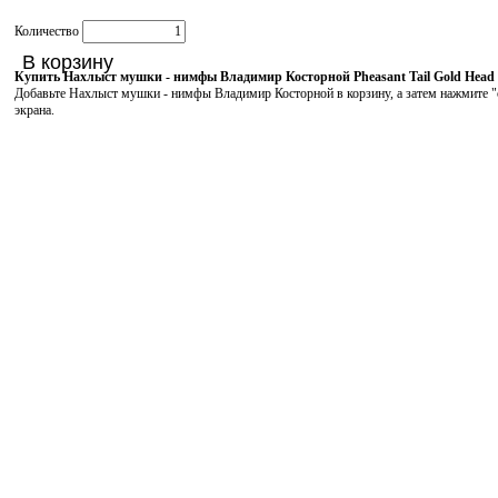
Количество
В корзину
Купить Нахлыст мушки - нимфы Владимир Косторной Pheasant Tail Gold Head 
Добавьте Нахлыст мушки - нимфы Владимир Косторной в корзину, а затем нажмите "о
экрана.