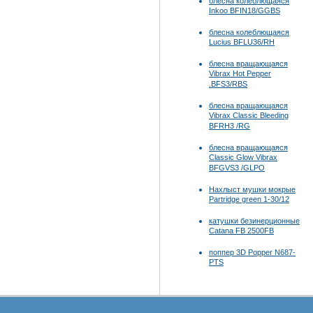
блесна колеблющаяся
Inkoo BFIN18/GGBS
блесна колеблющаяся
Lucius BFLU36/RH
блесна вращающаяся
Vibrax Hot Pepper
.BFS3/RBS
блесна вращающаяся
Vibrax Classic Bleeding
BFRH3 /RG
блесна вращающаяся
Classic Glow Vibrax
BFGVS3 /GLPO
Нахлыст мушки мокрые
Partridge green 1-30/12
катушки безинерционные
Catana FB 2500FB
поппер 3D Popper N687-
PTS