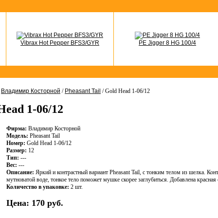
Vibrax Hot Pepper BFS3/GYR
PE Jigger 8 HG 100/4
/
Владимир Косторной
/
Pheasant Tail
/ Gold Head 1-06/12
Head 1-06/12
Фирма:
Владимир Косторной
Модель:
Pheasant Tail
Номер:
Gold Head 1-06/12
Размер:
12
Тип:
---
Вес:
---
Описание:
Яркий и контрастный вариант Pheasant Tail, с тонким телом из шелка. Конт
мутноватой воде, тонкое тело поможет мушке скорее заглубиться. Добавлена красная
Количество в упаковке:
2 шт.
Цена:
170 руб.