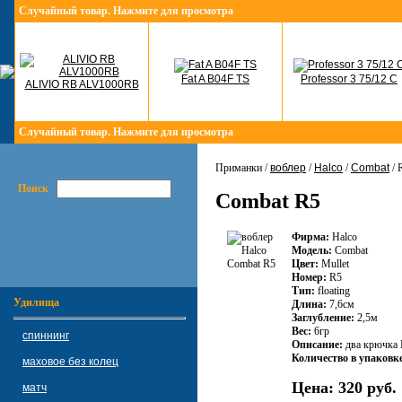
Случайный товар. Нажмите для просмотра
Fat A B04F TS
Professor 3 75/12 C
ALIVIO RB ALV1000RB
Случайный товар. Нажмите для просмотра
Приманки /
воблер
/
Halco
/
Combat
/ 
Поиск
Combat R5
Фирма:
Halco
Модель:
Combat
Цвет:
Mullet
Номер:
R5
Тип:
floating
Удилища
Длина:
7,6см
Заглубление:
2,5м
Вес:
6гр
спиннинг
Описание:
два крючка 
Количество в упаковк
маховое без колец
Цена:
320 руб.
матч