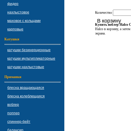
фидер
нахлыстовое
Количество
В корзину
маховое с кольцами
Купить воблер Halco
Halco в корзину, а зате
карповые
экрана.
Катушки
катушки безинерционные
катушки мультипликаторные
катушки нахлыстовые
Приманки
блесна вращающаяся
блесна колеблющаяся
воблер
поппер
спиннер-бейт
балансир