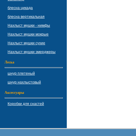
блесна цикада
блесна вертикальная
Нахлыст мушки - нимфы
Нахлыст мушки мокрые
Нахлыст мушки сухие
Нахлыст мушки эмерджеры
Леска
шнур плетеный
шнур нахлыстовый
Аксессуары
Коробки для снастей