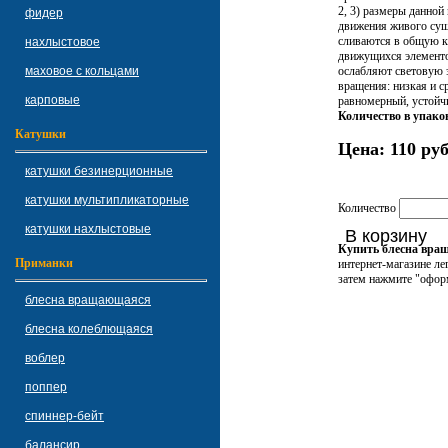
2, 3) размеры данно
фидер
движения живого суще
сливаются в общую ка
нахлыстовое
движущихся элементо
маховое с кольцами
ослабляют световую э
вращения: низкая и с
карповые
равномерный, устой
Количество в упако
Катушки
Цена:
110 руб
катушки безинерционные
катушки мультипликаторные
Количество
катушки нахлыстовые
В корзину
Купить блесна вр
Приманки
интернет-магазине ле
затем нажмите "оформ
блесна вращающаяся
блесна колеблющаяся
воблер
поппер
спиннер-бейт
балансир