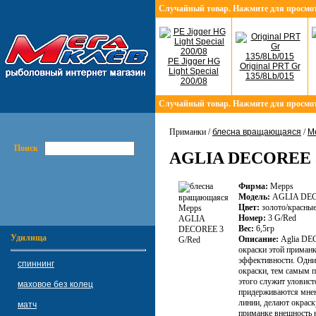
Случайный товар. Нажмите для просмо
PE Jigger HG
Original PRT Gr
Light Special
135/8Lb/015
200/08
Случайный товар. Нажмите для просмо
Приманки /
блесна вращающаяся
/
M
Поиск
AGLIA DECOREE 
Фирма:
Mepps
Модель:
AGLIA DE
Цвет:
золото/красные
Номер:
3 G/Red
Вес:
6,5гр
Удилища
Описание:
Aglia DE
окраски этой приманк
эффективности. Одни 
спиннинг
окраски, тем самым 
этого служит уловист
маховое без колец
придерживаются мнени
линии, делают окраск
матч
приманке внешность 