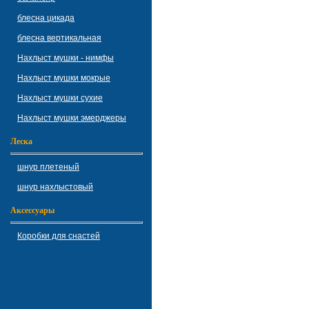
блесна цикада
блесна вертикальная
Нахлыст мушки - нимфы
Нахлыст мушки мокрые
Нахлыст мушки сухие
Нахлыст мушки эмерджеры
Леска
шнур плетеный
шнур нахлыстовый
Аксессуары
Коробки для снастей