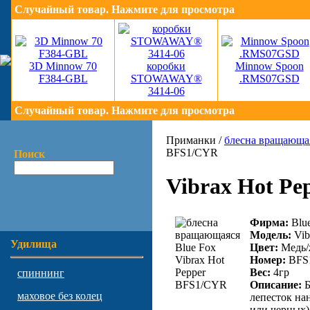
Случайный товар. Нажмите для просмотра
3D Minnow 70
коробки
Minnow Spoon
F384-GBL
STOWAWAY®
.RMS07GSD
3414-06
Случайный товар. Нажмите для просмотра
Приманки /
блесна вращающа
BFS1/CYR
Поиск
Vibrax Hot P
Фирма:
Blu
Модель:
Vib
Удилища
Цвет:
Медь/
Номер:
BFS
Вес:
4гр
спиннинг
Описание:
Б
маховое без колец
лепесток на
или черных)