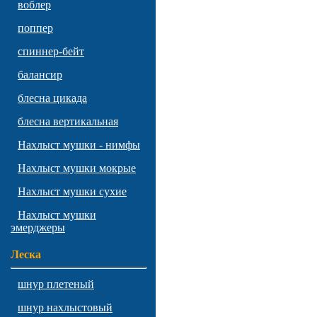
воблер
поппер
спиннер-бейт
балансир
блесна цикада
блесна вертикальная
Нахлыст мушки - нимфы
Нахлыст мушки мокрые
Нахлыст мушки сухие
Нахлыст мушки
эмерджеры
Леска
шнур плетеный
шнур нахлыстовый