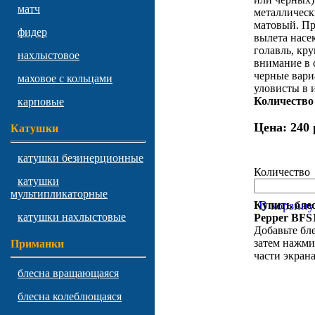
матч
металлически
матовый. Пр
фидер
вылета насек
голавль, кр
нахлыстовое
внимание в 
черные вари
маховое с кольцами
уловисты в 
Количество 
карповые
Цена:
240 
Катушки
катушки безинерционные
Количество
катушки
мультипликаторные
В корзину
Купить бле
катушки нахлыстовые
Pepper BF
Добавьте бл
затем нажми
Приманки
части экрана
блесна вращающаяся
блесна колеблющаяся