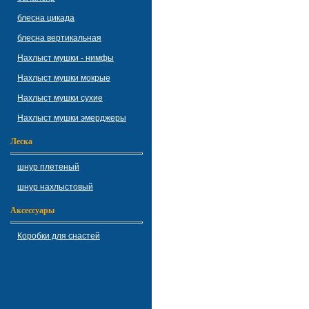
блесна цикада
блесна вертикальная
Нахлыст мушки - нимфы
Нахлыст мушки мокрые
Нахлыст мушки сухие
Нахлыст мушки эмерджеры
Леска
шнур плетеный
шнур нахлыстовый
Аксессуары
Коробки для снастей