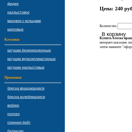
фидер
Цена:
240 руб
нахлыстовое
маховое с кольцами
Количество
карповые
В корзину
Купить блесна вра
Катушки
интернет-магазине ле
затем нажмите "оформ
катушки безинерционные
катушки мультипликаторные
катушки нахлыстовые
Приманки
блесна вращающаяся
блесна колеблющаяся
воблер
поппер
спиннер-бейт
балансир