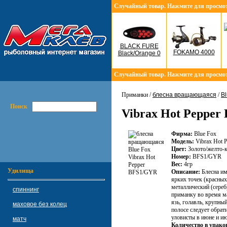
Случайный товар. Нажмите для просмо
BLACK FURE
FOKAMO 4000
Black/Orange 0
Случайный товар. Нажмите для просмо
Приманки /
блесна вращающаяся
/
Bl
Поиск
Vibrax Hot Pepper
Фирма:
Blue Fox
Модель:
Vibrax Hot P
Цвет:
Золото/желто-к
Номер:
BFS1/GYR
Вес:
4гр
Удилища
Описание:
Блесна им
ярких точек (красных
металлический (сереб
спиннинг
приманку во время ма
язь, голавль, крупны
маховое без колец
полосе следует обрат
уловисты в июне и ию
матч
Количество в упако