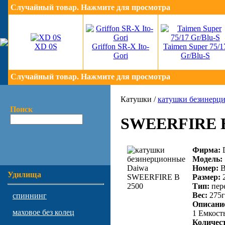
Случайный товар. Нажмите для просмотра
XD 0S
Griffon SR-X Ito-
Taimen Super 75/1
Gori
Gr/Blu-S
Случайный товар. Нажмите для просмотра
Катушки /
катушки безинерц
Поиск
SWEERFIRE B
Фирма:
Модель:
Номер:
B
Удилища
Размер:
2
Тип:
пер
Вес:
275г
спиннинг
Описани
маховое без колец
1 Емкость
Количест