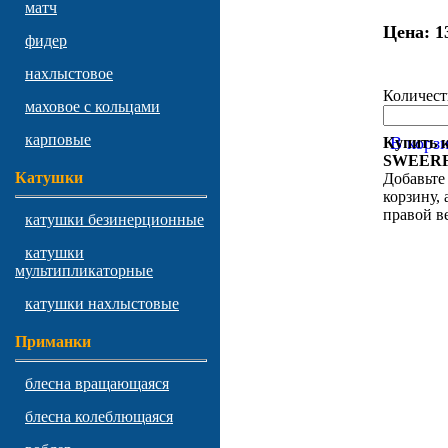
матч
Цена:
13
фидер
нахлыстовое
Количест
маховое с кольцами
карповые
В корз
Купить 
SWEERF
Катушки
Добавьте
корзину, 
правой в
катушки безинерционные
катушки
мультипликаторные
катушки нахлыстовые
Приманки
блесна вращающаяся
блесна колеблющаяся