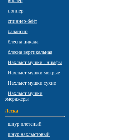
воблер
поппер
спиннер-бейт
балансир
блесна цикада
блесна вертикальная
Нахлыст мушки - нимфы
Нахлыст мушки мокрые
Нахлыст мушки сухие
Нахлыст мушки
эмерджеры
Леска
шнур плетеный
шнур нахлыстовый