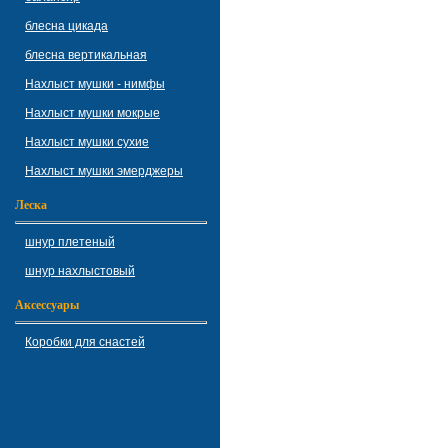
блесна цикада
блесна вертикальная
Нахлыст мушки - нимфы
Нахлыст мушки мокрые
Нахлыст мушки сухие
Нахлыст мушки эмерджеры
Леска
шнур плетеный
шнур нахлыстовый
Аксессуары
Коробки для снастей