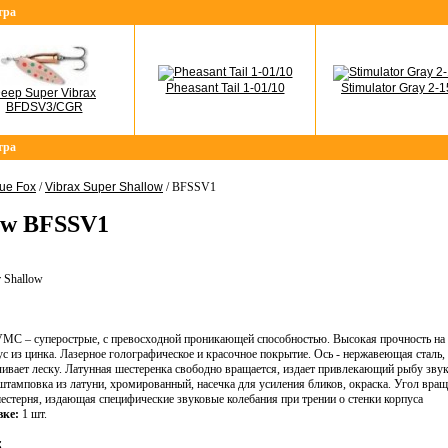
тра
Pheasant Tail 1-01/10
Stimulator Gray 2-1
eep Super Vibrax
BFDSV3/CGR
тра
ue Fox
/
Vibrax Super Shallow
/ BFSSV1
low BFSSV1
 Shallow
С – суперострые, с превосходной проникающей способностью. Высокая прочность на р
 из цинка. Лазерное голографическое и красочное покрытие. Ось - нержавеющая сталь
ивает леску. Латунная шестеренка свободно вращается, издает привлекающий рыбу звук
штамповка из латуни, хромированный, насечка для усиления бликов, окраска. Угол вращ
естерня, издающая специфические звуковые колебания при трении о стенки корпуса
вке:
1 шт.
.