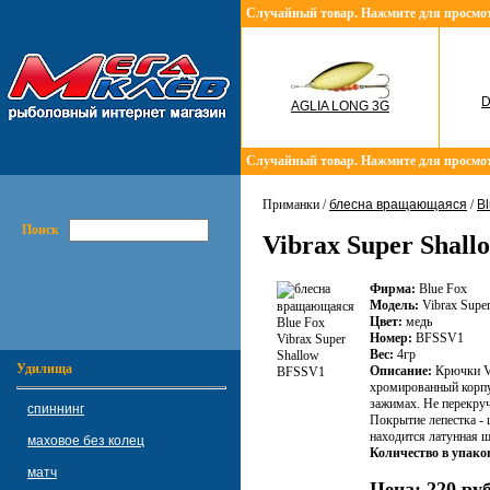
Случайный товар. Нажмите для просмо
D
AGLIA LONG 3G
Случайный товар. Нажмите для просмо
Приманки /
блесна вращающаяся
/
Bl
Поиск
Vibrax Super Shal
Фирма:
Blue Fox
Модель:
Vibrax Super
Цвет:
медь
Номер:
BFSSV1
Вес:
4гр
Удилища
Описание:
Крючки VМ
хромированный корпус
зажимах. Не перекруч
спиннинг
Покрытие лепестка - 
находится латунная ш
маховое без колец
Количество в упако
матч
Цена:
220 руб