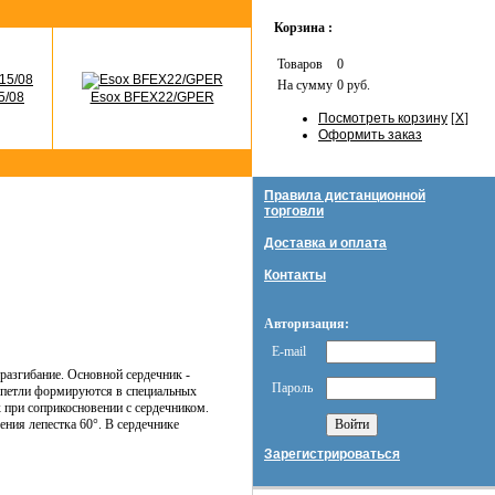
Корзина :
Товаров
0
На сумму
0 руб.
5/08
Esox BFEX22/GPER
Посмотреть корзину
[
X
]
Оформить заказ
Правила дистанционной
торговли
Доставка и оплата
Контакты
Авторизация:
E-mail
азгибание. Основной сердечник -
Пароль
, петли формируются в специальных
 при соприкосновении с сердечником.
ения лепестка 60°. В сердечнике
Зарегистрироваться