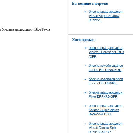
Вы недавно смотрели:
блесна вращающаяся
Vibrax Super Shallow
BFSSV1
те блесна вращающаяся Blue Fox в
Хиты продаж:
блесна вращающаяся
Vibrax Fluorescent .BF3
/CFR
блесна колеблющаяся
Lucius BFLU20/CBOR
блесна колеблющаяся
Lucius BFLU20/RH
блесна вращающаяся
Piker BFPKR3/GFR
блесна вращающаяся
Salmon Super Vibrax
BFSASV6 OBS
блесна вращающаяся
Vibrax Double Spin
BFVDS6/SCBR