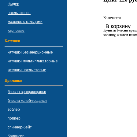
фидер
нахлыстовое
Количество
маховое с кольцами
В корзину
Купить блесна вращ
карповые
корзину, а затем наж
Катушки
катушки безинерционные
катушки мультипликаторные
катушки нахлыстовые
Приманки
блесна вращающаяся
блесна колеблющаяся
воблер
поппер
спиннер-бейт
балансир