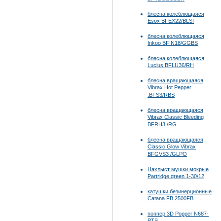
блесна колеблющаяся
Esox BFEX22/BLSI
блесна колеблющаяся
Inkoo BFIN18/GGBS
блесна колеблющаяся
Lucius BFLU36/RH
блесна вращающаяся
Vibrax Hot Pepper
.BFS3/RBS
блесна вращающаяся
Vibrax Classic Bleeding
BFRH3 /RG
блесна вращающаяся
Classic Glow Vibrax
BFGVS3 /GLPO
Нахлыст мушки мокрые
Partridge green 1-30/12
катушки безинерционные
Catana FB 2500FB
поппер 3D Popper N687-