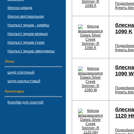
Подробне
блесна цикада
Купить бле
блесна вертикальная
блесна
Нахлыст мушки - нимфы
1090 K
Нахлыст мушки мокрые
Нахлыст мушки сухие
Подробне
Купить бле
Нахлыст мушки эмерджеры
Леска
блесна
шнур плетеный
1090 W
шнур нахлыстовый
Подробне
Аксессуары
Купить бле
Коробки для снастей
блесна
1120 H
Подробне