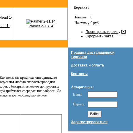
Корзина :
Товаров
0
На сумму
0 руб.
ead 1-
Palmer 2-11/14
Посмотреть корзину
[
X
]
Оформить заказ
Правила дистанционной
торговли
Доставка и оплата
Контакты
к показала практика, они одинаково
допускают любую скорость проводки
ых рек с быстрым течением до прудовых
Авторизация:
гда требуются сверхдальние забросы. До
E-mail
ьку, в т.ч. необходимо точное
Пароль
Зарегистрироваться