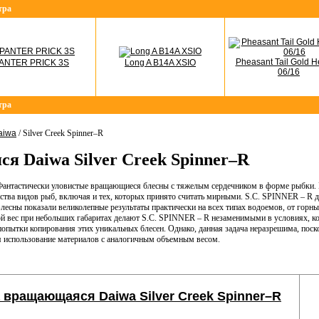
тра
Pheasant Tail Gold H
ANTER PRICK 3S
Long A B14A XSIO
06/16
тра
aiwa
/ Silver Creek Spinner–R
я Daiwa Silver Creek Spinner–R
стически уловистые вращающиеся блесны с тяжелым сердечником в форме рыбки. Ка
тва видов рыб, включая и тех, которых принято считать мирными. S.C. SPINNER – R 
Блесны показали великолепные результаты практически на всех типах водоемов, от горн
й вес при небольших габаритах делают S.C. SPINNER – R незаменимыми в условиях, ко
пытки копирования этих уникальных блесен. Однако, данная задача неразрешима, поскол
 использование материалов с аналогичным объемным весом.
 вращающаяся Daiwa Silver Creek Spinner–R