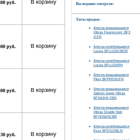
В корзину
500 руб.
Вы недавно смотрели:
Хиты продаж:
блесна вращающаяся
Vibrax Fluorescent .BF3
/CFR
В корзину
500 руб.
блесна колеблющаяся
Lucius BFLU20/CBOR
блесна колеблющаяся
Lucius BFLU20/RH
блесна вращающаяся
Piker BFPKR3/GFR
блесна вращающаяся
В корзину
500 руб.
Salmon Super Vibrax
BFSASV6 OBS
блесна вращающаяся
Vibrax Double Spin
BFVDS6/SCBR
блесна колеблющаяся
Esox BFEX22/BLSI
В корзину
530 руб.