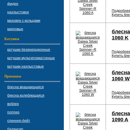
фидер
Подробне
нахлыстовое
Купить бле
маховое с кольцами
карповые
блесна
1060 K
Катушки
катушки безинерционные
Подробне
Купить бле
катушки мультипликаторные
катушки нахлыстовые
блесна
Приманки
1060 W
блесна вращающаяся
Подробне
блесна колеблющаяся
Купить бле
воблер
поппер
блесна
1090 A
спиннер-бейт
балансир