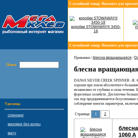
Случайный товар. Нажмите для просмо
коробки STOWAWAY® 3450-
P
18
Случайный товар. Нажмите для просмо
Приманки /
блесна вращающаяся
/
D
Поиск
блесна вращающаяс
DAIWA SILVER CREEK SPINNER –R: Фанта
хороши при ловли абсолютного большинс
независимо от глубины и силы течения. 
форелевых хозяйств. Достаточно большо
сих пор предпринимаются безуспешные по
соблюдение многих параметров, включая
Удилища
Страница:
1
2
спиннинг
маховое без колец
блесна
матч
1060 A