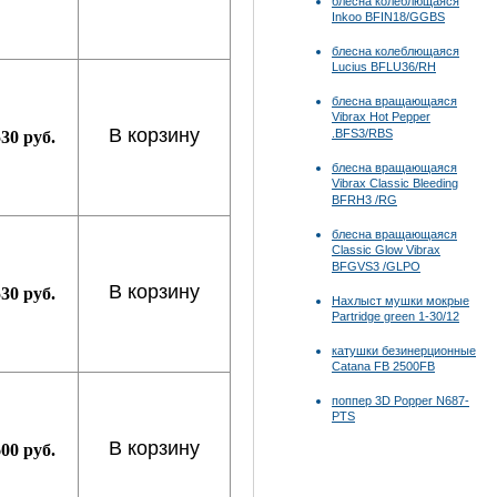
блесна колеблющаяся
Inkoo BFIN18/GGBS
блесна колеблющаяся
Lucius BFLU36/RH
блесна вращающаяся
Vibrax Hot Pepper
В корзину
.BFS3/RBS
530 руб.
блесна вращающаяся
Vibrax Classic Bleeding
BFRH3 /RG
блесна вращающаяся
Classic Glow Vibrax
BFGVS3 /GLPO
В корзину
530 руб.
Нахлыст мушки мокрые
Partridge green 1-30/12
катушки безинерционные
Catana FB 2500FB
поппер 3D Popper N687-
PTS
В корзину
600 руб.