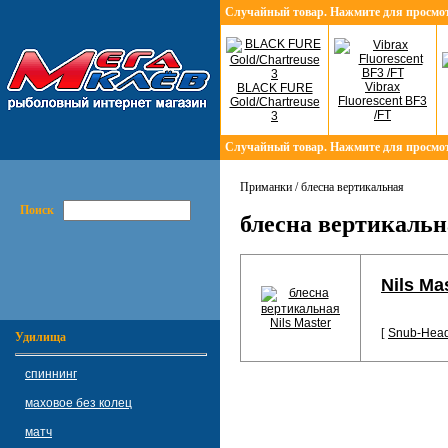
Случайный товар. Нажмите для просмо
Vibrax
BLACK FURE
Fluorescent BF3
Gold/Chartreuse
/FT
3
Случайный товар. Нажмите для просмо
Приманки / блесна вертикальная
Поиск
блесна вертикальн
Nils Ma
[
Snub-Hea
Удилища
спиннинг
маховое без колец
матч