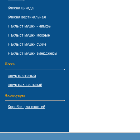
блесна цикада
блесна вертикальная
Нахлыст мушки - нимфы
Нахлыст мушки мокрые
Нахлыст мушки сухие
Нахлыст мушки эмерджеры
Леска
шнур плетеный
шнур нахлыстовый
Аксессуары
Коробки для снастей