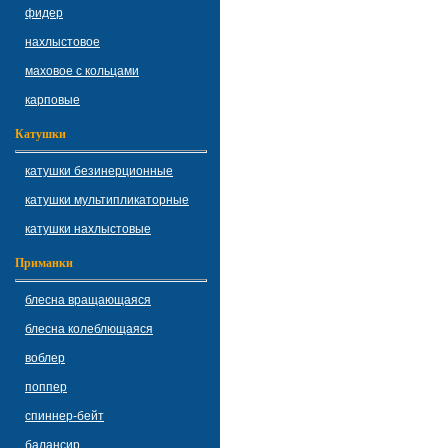
фидер
нахлыстовое
маховое с кольцами
карповые
Катушки
катушки безинерционные
катушки мультипликаторные
катушки нахлыстовые
Приманки
блесна вращающаяся
блесна колеблющаяся
воблер
поппер
спиннер-бейт
балансир