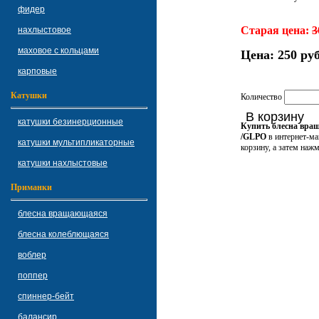
фидер
Старая цена:
3
нахлыстовое
маховое с кольцами
Цена:
250 руб
карповые
Катушки
Количество
В корзину
катушки безинерционные
Купить блесна вращ
/GLPO
в интернет-ма
катушки мультипликаторные
корзину, а затем наж
катушки нахлыстовые
Приманки
блесна вращающаяся
блесна колеблющаяся
воблер
поппер
спиннер-бейт
балансир