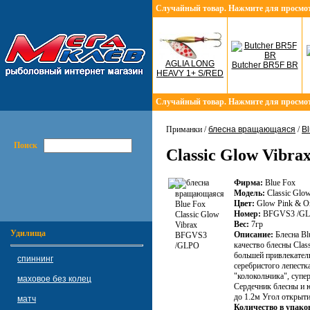
Случайный товар. Нажмите для просмо
AGLIA LONG
Butcher BR5F BR
HEAVY 1+ S/RED
Случайный товар. Нажмите для просмо
Приманки /
блесна вращающаяся
/
Bl
Поиск
Classic Glow Vibr
Фирма:
Blue Fox
Модель:
Classic Glow
Цвет:
Glow Pink & O
Номер:
BFGVS3 /G
Вес:
7гр
Удилища
Описание:
Блесна Bl
качество блесны Class
большей привлекатель
спиннинг
серебристого лепестк
"колокольчика", суп
маховое без колец
Сердечник блесны и ю
до 1.2м Угол открыти
матч
Количество в упако