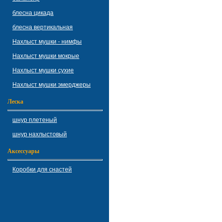
блесна цикада
блесна вертикальная
Нахлыст мушки - нимфы
Нахлыст мушки мокрые
Нахлыст мушки сухие
Нахлыст мушки эмерджеры
Леска
шнур плетеный
шнур нахлыстовый
Аксессуары
Коробки для снастей