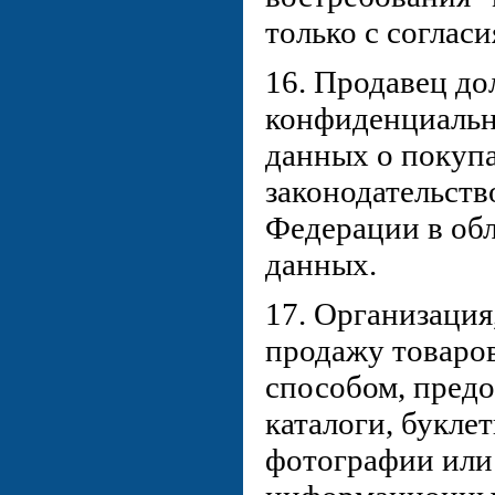
только с согласи
16. Продавец до
конфиденциальн
данных о покупа
законодательств
Федерации в об
данных.
17. Организаци
продажу товаро
способом, пред
каталоги, букле
фотографии или