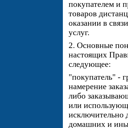
покупателем и 
товаров дистан
оказании в связ
услуг.
2. Основные пон
настоящих Прав
следующее:
"покупатель" -
намерение заказ
либо заказываю
или использующ
исключительно 
домашних и иных