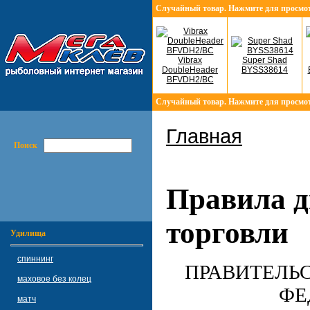
Случайный товар. Нажмите для просмо
Vibrax
Super Shad
DoubleHeader
BYSS38614
BFVDH2/BC
Случайный товар. Нажмите для просмо
Главная
Поиск
Правила 
торговли
Удилища
спиннинг
ПРАВИТЕЛЬ
маховое без колец
ФЕ
матч