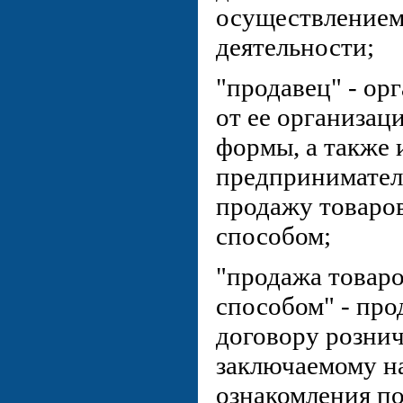
осуществлением
деятельности;
"продавец" - ор
от ее организац
формы, а также
предпринимател
продажу товаро
способом;
"продажа товар
способом" - про
договору розни
заключаемому н
ознакомления по