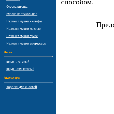
способом.
блесна цикада
блесна вертикальная
Нахлыст мушки - нимфы
Предс
Нахлыст мушки мокрые
Нахлыст мушки сухие
Нахлыст мушки эмерджеры
Леска
шнур плетеный
шнур нахлыстовый
Аксессуары
Коробки для снастей