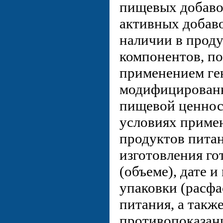
пищевых добаво
активных добав
наличии в проду
компонентов, п
применением ге
модифицированн
пищевой ценност
условиях приме
продуктов питан
изготовления го
(объеме), дате и
упаковки (расфа
питания, а такж
противопоказан