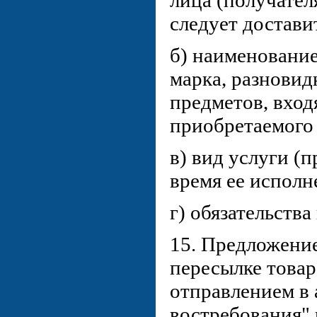
лица (получателя
следует достави
б) наименование
марка, разновид
предметов, вход
приобретаемого 
в) вид услуги (
время ее исполн
г) обязательства
15. Предложение
пересылке това
отправлением в 
востребования"