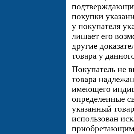
подтверждающий
покупки указанн
у покупателя ук
лишает его возм
другие доказате
товара у данног
Покупатель не в
товара надлежащ
имеющего индив
определенные св
указанный това
использован ис
приобретающим 