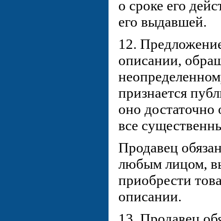
о сроке его дейс
его выдавшей.
12. Предложение
описании, обра
неопределенному
признается публ
оно достаточно 
все существенны
Продавец обязан
любым лицом, в
приобрести това
описании.
13. Продавец о