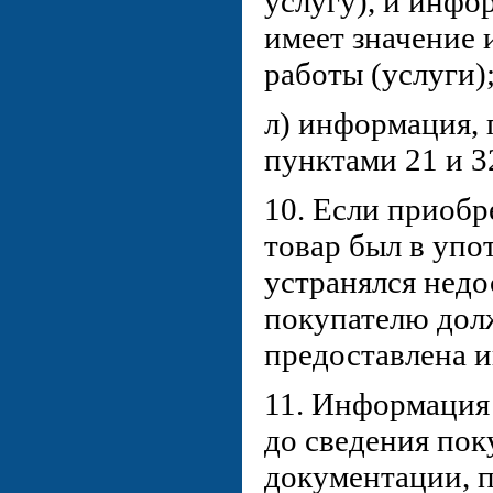
услугу), и инфо
имеет значение 
работы (услуги)
л) информация,
пунктами 21 и 3
10. Если приоб
товар был в упо
устранялся недо
покупателю дол
предоставлена и
11. Информация 
до сведения пок
документации, п