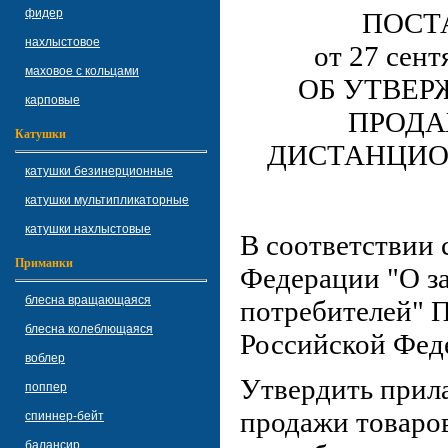
фидер
ПОСТ
нахлыстовое
от 27 сент
маховое с кольцами
ОБ УТВЕР
карповые
ПРОДА
Катушки
ДИСТАНЦИ
катушки безинерционные
катушки мультипликаторные
катушки нахлыстовые
В соответствии 
Приманки
Федерации "О з
блесна вращающаяся
потребителей" 
блесна колеблющаяся
Российской Фед
воблер
Утвердить прил
поппер
продажи товаро
спиннер-бейт
балансир