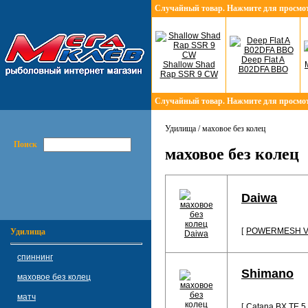
Случайный товар. Нажмите для просмо
Deep Flat A
Shallow Shad
B02DFA BBO
Rap SSR 9 CW
Случайный товар. Нажмите для просмо
Удилища / маховое без колец
Поиск
маховое без колец
Daiwa
[
POWERMESH 
Удилища
спиннинг
Shimano
маховое без колец
матч
[
Catana BX TE 5