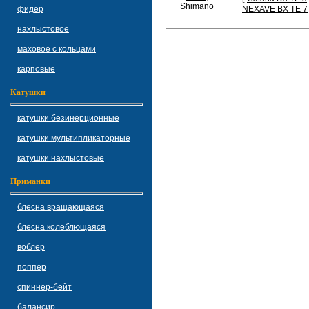
фидер
NEXAVE BX TE 7
нахлыстовое
маховое с кольцами
карповые
Катушки
катушки безинерционные
катушки мультипликаторные
катушки нахлыстовые
Приманки
блесна вращающаяся
блесна колеблющаяся
воблер
поппер
спиннер-бейт
балансир