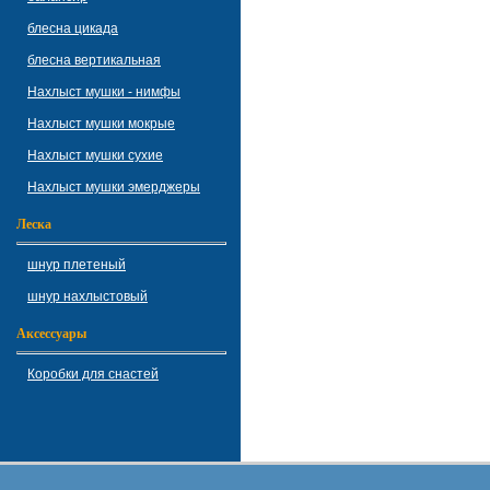
блесна цикада
блесна вертикальная
Нахлыст мушки - нимфы
Нахлыст мушки мокрые
Нахлыст мушки сухие
Нахлыст мушки эмерджеры
Леска
шнур плетеный
шнур нахлыстовый
Аксессуары
Коробки для снастей