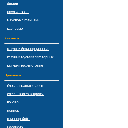
фидер
нахлыстовое
маховое с кольцами
карповые
Катушки
катушки безинерционные
катушки мультипликаторные
катушки нахлыстовые
Приманки
блесна вращающаяся
блесна колеблющаяся
воблер
поппер
спиннер-бейт
балансир