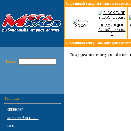
Случайный товар. Нажмите для просмо
XD 3G
BLACK FURE
Black/Chartreuse
1
Случайный товар. Нажмите для просмо
Товар временно не доступен либо снят с
Поиск
Удилища
спиннинг
маховое без колец
матч