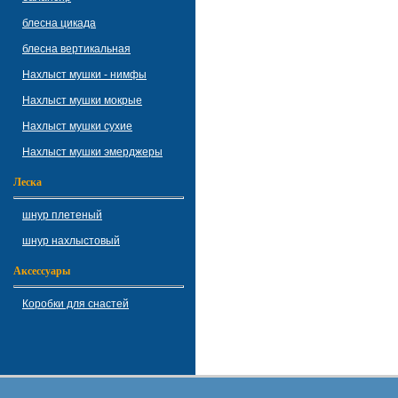
блесна цикада
блесна вертикальная
Нахлыст мушки - нимфы
Нахлыст мушки мокрые
Нахлыст мушки сухие
Нахлыст мушки эмерджеры
Леска
шнур плетеный
шнур нахлыстовый
Аксессуары
Коробки для снастей