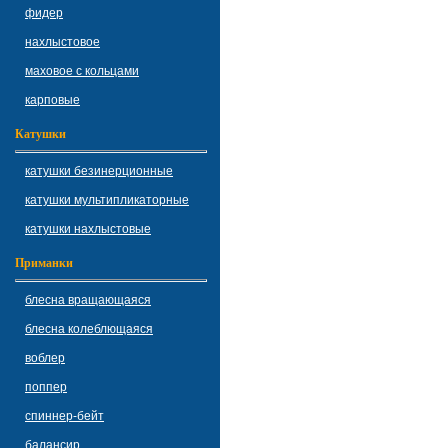
фидер
нахлыстовое
маховое с кольцами
карповые
Катушки
катушки безинерционные
катушки мультипликаторные
катушки нахлыстовые
Приманки
блесна вращающаяся
блесна колеблющаяся
воблер
поппер
спиннер-бейт
балансир