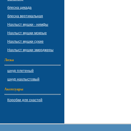
блесна цикада
блесна вертикальная
Нахлыст мушки - нимфы
Нахлыст мушки мокрые
Нахлыст мушки сухие
Нахлыст мушки эмерджеры
Леска
шнур плетеный
шнур нахлыстовый
Аксессуары
Коробки для снастей