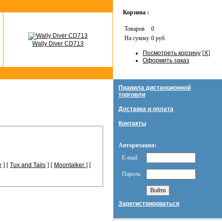
Корзина :
Товаров
0
На сумму
0 руб.
Wally Diver CD713
Посмотреть корзину
[
X
]
Оформить заказ
Правила дистанционной
торговли
Доставка и оплата
Контакты
Авторизация:
E-mail
e
] [
Tux and Tails
] [
Moontalker
] [
Пароль
Зарегистрироваться