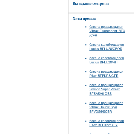
Вы недавно смотрели:
Хиты продаж:
блесна вращающаяся
Vibrax Fluorescent .BF3
/CFR
блесна колеблющаяся
Lucius BFLU20/CBOR
блесна колеблющаяся
Lucius BFLU20/RH
блесна вращающаяся
Piker BFPKR3/GFR
блесна вращающаяся
Salmon Super Vibrax
BFSASV6 OBS
блесна вращающаяся
Vibrax Double Spin
BFVDS6/SCBR
блесна колеблющаяся
Esox BFEX22/BLSI