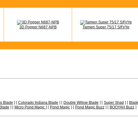
3D Popper N687-NPB
Taimen Super 75/17 S/Fr/Ye
o Blade
] [
Colorado Indiana Blade
] [
Double Willow Blade
] [
Super Shad
] [
Blad
 Blade
] [
Micro Pond Magic
] [
Pond Magic
] [
Pond Magic Buzz
] [
BOOYAH Buzz
]