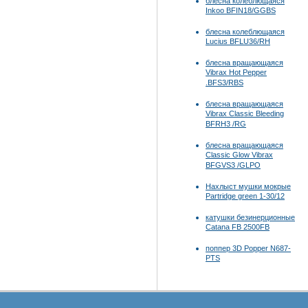
блесна колеблющаяся
Inkoo BFIN18/GGBS
блесна колеблющаяся
Lucius BFLU36/RH
блесна вращающаяся
Vibrax Hot Pepper
.BFS3/RBS
блесна вращающаяся
Vibrax Classic Bleeding
BFRH3 /RG
блесна вращающаяся
Classic Glow Vibrax
BFGVS3 /GLPO
Нахлыст мушки мокрые
Partridge green 1-30/12
катушки безинерционные
Catana FB 2500FB
поппер 3D Popper N687-
PTS