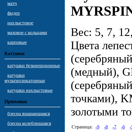
матч
MYRSPI
фидер
нахлыстовое
Вес: 5, 7, 1
маховое с кольцами
Цвета лепес
карповые
Катушки
(серебряный)
катушки безинерционные
(медный), 
катушки
мультипликаторные
(серебряный
катушки нахлыстовые
точками), K
Приманки
золотыми то
блесна вращающаяся
блесна колеблющаяся
Страница:
-9
-8
-7
-6
-