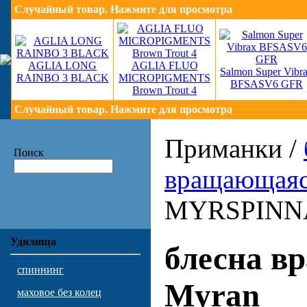
Случайный товар. Нажмите для просмотра
AGLIA LONG
AGLIA FLUO
Salmon Super Vibr
RAINBO 3 BLACK
MICROPIGMENTS
BFSASV6 GFR
Brown Trout 4
Случайный товар. Нажмите для просмотра
Приманки /
Поиск
вращающая
MYRSPINN
Удилища
блесна в
спиннинг
Myran
маховое без колец