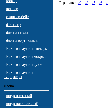
воблер
Страница:
-9
-8
-7
-6
-
поппер
спиннер-бейт
балансир
блесна цикада
блесна вертикальная
Нахлыст мушки - нимфы
Нахлыст мушки мокрые
Нахлыст мушки сухие
Нахлыст мушки
эмерджеры
Леска
шнур плетеный
шнур нахлыстовый