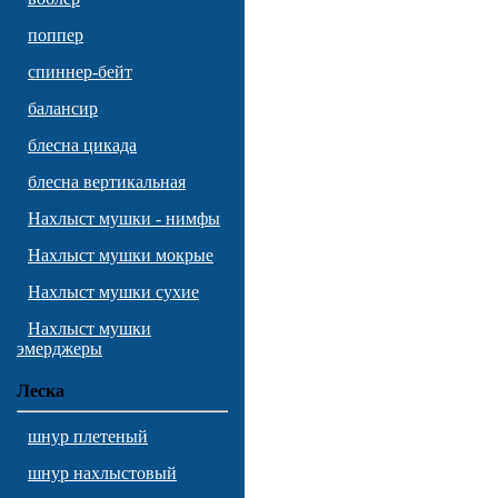
поппер
спиннер-бейт
балансир
блесна цикада
блесна вертикальная
Нахлыст мушки - нимфы
Нахлыст мушки мокрые
Нахлыст мушки сухие
Нахлыст мушки
эмерджеры
Леска
шнур плетеный
шнур нахлыстовый