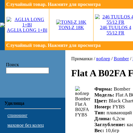
Случайный товар. Нажмите для просмотра
TONI-Z 18K
246 TUULOS 4
AGLIA LONG 1+Bl
55/12 FR
Случайный товар. Нажмите для просмотра
Приманки /
воблер
/
Bomber
/
Поиск
Flat A B02FA
Фирма:
Bomber
Модель:
Flat A 
Цвет:
Black Char
Удилища
Номер:
FYBS
Тип:
плавающий
спиннинг
Длина:
6,2см
Заглубление:
кас
маховое без колец
Вес:
10,6гр