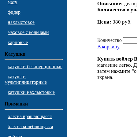
матч
Описание:
два к
Количество в уп
фидер
Цена:
380 руб.
нахлыстовое
маховое с кольцами
Количество
карповые
В корзину
Катушки
Купить воблер 
магазине легко. Д
катушки безинерционные
затем нажмите "о
катушки
экрана.
мультипликаторные
катушки нахлыстовые
Приманки
блесна вращающаяся
блесна колеблющаяся
воблер