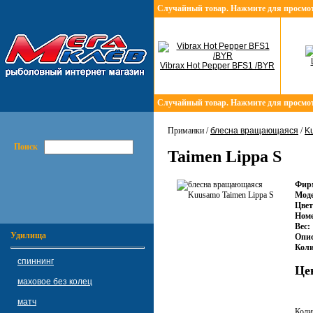
Случайный товар. Нажмите для просмо
Vibrax Hot Pepper BFS1 /BYR
Случайный товар. Нажмите для просмо
Приманки /
блесна вращающаяся
/
K
Поиск
Taimen Lippa S
Фир
Моде
Цвет
Номе
Вес:
Удилища
Опис
Коли
спиннинг
Це
маховое без колец
матч
Коли