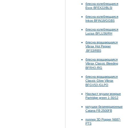
блесна колеблющаяся
Esox BFEX22/BLSI
блесна колеблющаяся
Inkoo BFIN18/GGBS
блесна колеблющаяся
Lucius BFLU36/RH
блесна вращающаяся
Vibrax Hot Pepper
.BFS3/RBS
блесна вращающаяся
Vibrax Classic Bleeding
BFRH3 /RG
блесна вращающаяся
Classic Glow Vibrax
BFGVS3 /GLPO
Нахлыст мушки мокрые
Partridge green 1-30/12
катушки безинерционные
Catana FB 2500FB
поппер 3D Popper N687-
PTS