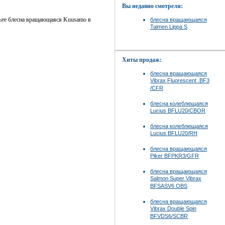
Вы недавно смотрели:
вьте блесна вращающаяся Kuusamo в
блесна вращающаяся
Taimen Lippa S
Хиты продаж:
блесна вращающаяся
Vibrax Fluorescent .BF3
/CFR
блесна колеблющаяся
Lucius BFLU20/CBOR
блесна колеблющаяся
Lucius BFLU20/RH
блесна вращающаяся
Piker BFPKR3/GFR
блесна вращающаяся
Salmon Super Vibrax
BFSASV6 OBS
блесна вращающаяся
Vibrax Double Spin
BFVDS6/SCBR