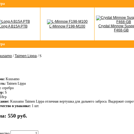
тра
Crystal Minnow Susp
Long A B15A PTB
L-Minnow F198-M100
F468-GB
тра
uusamo
/
Taimen Lippa
/ S
ма:
Kuusamo
ль:
Taimen Lippa
:
серебро
р:
S
18гр
ание:
Kuusamo Taimen Lippa отличная вертушка для дальнего заброса. Выдержит сопро
чество в упаковке:
1 шт.
на:
550 руб.
чество