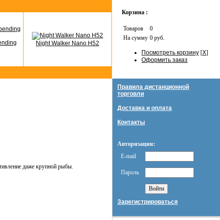
Корзина :
Товаров
0
На сумму
0 руб.
ending
Night Walker Nano H52
Посмотреть корзину
[
X
]
Оформить заказ
Правила дистанционной
торговли
Доставка и оплата
Контакты
Авторизация:
E-mail
тивление даже крупной рыбы.
Пароль
Зарегистрироваться