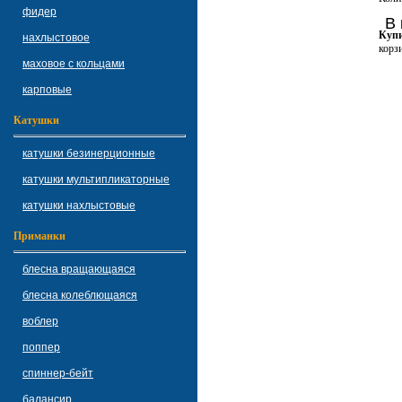
фидер
В 
Купи
нахлыстовое
корз
маховое с кольцами
карповые
Катушки
катушки безинерционные
катушки мультипликаторные
катушки нахлыстовые
Приманки
блесна вращающаяся
блесна колеблющаяся
воблер
поппер
спиннер-бейт
балансир