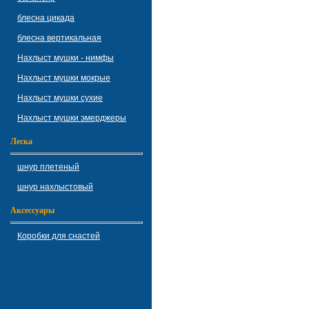
блесна цикада
блесна вертикальная
Нахлыст мушки - нимфы
Нахлыст мушки мокрые
Нахлыст мушки сухие
Нахлыст мушки эмерджеры
Леска
шнур плетеный
шнур нахлыстовый
Аксессуары
Коробки для снастей