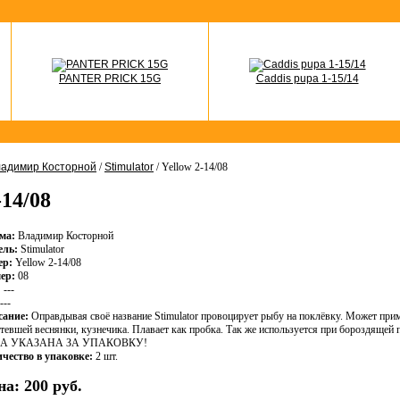
PANTER PRICK 15G
Caddis pupa 1-15/14
адимир Косторной
/
Stimulator
/ Yellow 2-14/08
-14/08
ма:
Владимир Косторной
ель:
Stimulator
ер:
Yellow 2-14/08
ер:
08
:
---
---
сание:
Оправдывая своё название Stimulator провоцирует рыбу на поклёвку. Может при
тевшей веснянки, кузнечика. Плавает как пробка. Так же используется при бороздя
А УКАЗАНА ЗА УПАКОВКУ!
чество в упаковке:
2 шт.
на:
200 руб.