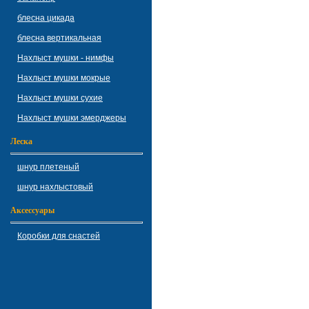
блесна цикада
блесна вертикальная
Нахлыст мушки - нимфы
Нахлыст мушки мокрые
Нахлыст мушки сухие
Нахлыст мушки эмерджеры
Леска
шнур плетеный
шнур нахлыстовый
Аксессуары
Коробки для снастей