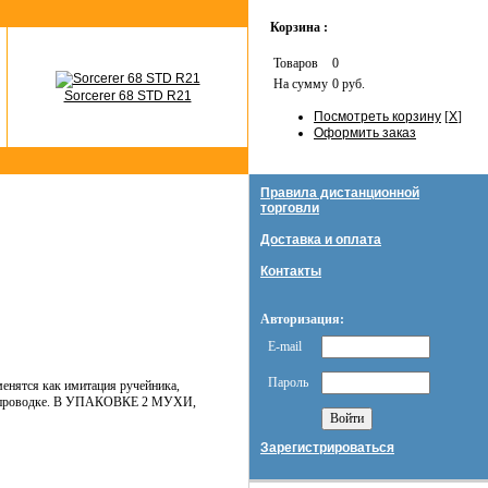
Корзина :
Товаров
0
На сумму
0 руб.
Sorcerer 68 STD R21
Посмотреть корзину
[
X
]
Оформить заказ
Правила дистанционной
торговли
Доставка и оплата
Контакты
Авторизация:
E-mail
Пароль
менятся как имитация ручейника,
щей проводке. В УПАКОВКЕ 2 МУХИ,
Зарегистрироваться