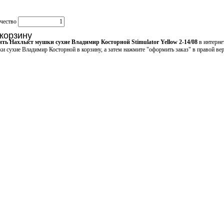
чество
 корзину
ть Нахлыст мушки сухие Владимир Косторной Stimulator Yellow 2-14/08
в интерне
и сухие Владимир Косторной в корзину, а затем нажмите "оформить заказ" в правой вер