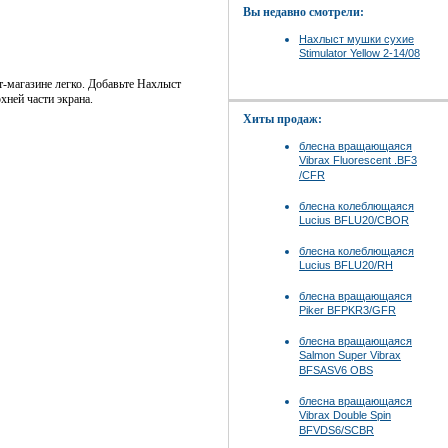
Вы недавно смотрели:
Нахлыст мушки сухие
Stimulator Yellow 2-14/08
т-магазине легко. Добавьте Нахлыст
хней части экрана.
Хиты продаж:
блесна вращающаяся
Vibrax Fluorescent .BF3
/CFR
блесна колеблющаяся
Lucius BFLU20/CBOR
блесна колеблющаяся
Lucius BFLU20/RH
блесна вращающаяся
Piker BFPKR3/GFR
блесна вращающаяся
Salmon Super Vibrax
BFSASV6 OBS
блесна вращающаяся
Vibrax Double Spin
BFVDS6/SCBR