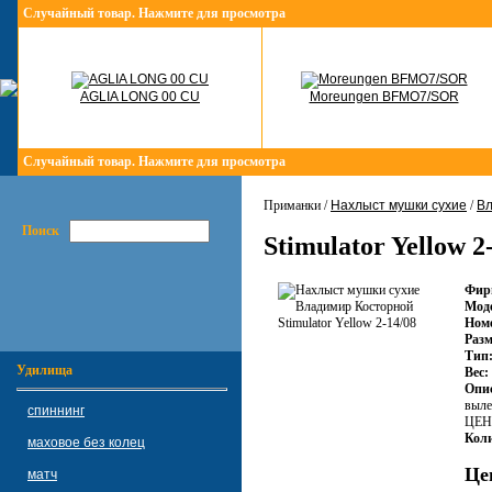
Случайный товар. Нажмите для просмотра
AGLIA LONG 00 CU
Moreungen BFMO7/SOR
Случайный товар. Нажмите для просмотра
Приманки /
Нахлыст мушки сухие
/
Вл
Поиск
Stimulator Yellow 2
Фир
Мод
Ном
Разм
Тип
Удилища
Вес:
Опи
выле
спиннинг
ЦЕН
Коли
маховое без колец
Це
матч