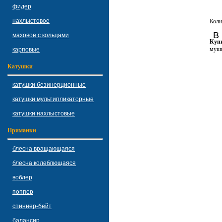
фидер
нахлыстовое
Коли
В
маховое с кольцами
Купи
мушк
карповые
Катушки
катушки безинерционные
катушки мультипликаторные
катушки нахлыстовые
Приманки
блесна вращающаяся
блесна колеблющаяся
воблер
поппер
спиннер-бейт
балансир