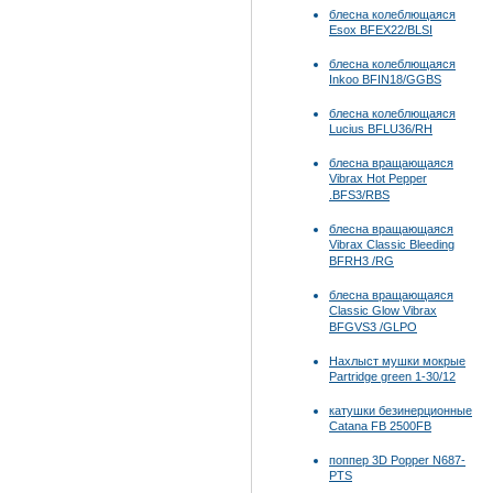
блесна колеблющаяся
Esox BFEX22/BLSI
блесна колеблющаяся
Inkoo BFIN18/GGBS
блесна колеблющаяся
Lucius BFLU36/RH
блесна вращающаяся
Vibrax Hot Pepper
.BFS3/RBS
блесна вращающаяся
Vibrax Classic Bleeding
BFRH3 /RG
блесна вращающаяся
Classic Glow Vibrax
BFGVS3 /GLPO
Нахлыст мушки мокрые
Partridge green 1-30/12
катушки безинерционные
Catana FB 2500FB
поппер 3D Popper N687-
PTS