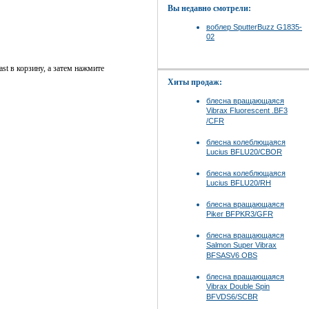
Вы недавно смотрели:
воблер SputterBuzz G1835-
02
st в корзину, а затем нажмите
Хиты продаж:
блесна вращающаяся
Vibrax Fluorescent .BF3
/CFR
блесна колеблющаяся
Lucius BFLU20/CBOR
блесна колеблющаяся
Lucius BFLU20/RH
блесна вращающаяся
Piker BFPKR3/GFR
блесна вращающаяся
Salmon Super Vibrax
BFSASV6 OBS
блесна вращающаяся
Vibrax Double Spin
BFVDS6/SCBR