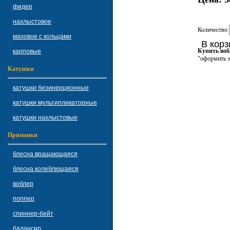
фидер
нахлыстовое
Количество
маховое с кольцами
В корз
Купить воб
карповые
"оформить з
Катушки
катушки безинерционные
катушки мультипликаторные
катушки нахлыстовые
Приманки
блесна вращающаяся
блесна колеблющаяся
воблер
поппер
спиннер-бейт
балансир