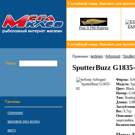
Случайный товар. Нажмите для просмо
EXA
Pop-X PM-Raigyo
Случайный товар. Нажмите для просмо
Приманки /
воблер
/
Arbogast
/
Sputte
Поиск
SputterBuzz G1835
Фирма:
Arb
Модель:
Spu
Цвет:
Black
Номер:
G18
Тип:
floatin
Удилища
Длина:
5,98
Заглублени
Вес:
9,7гр
спиннинг
Описание:
S
зацепляйки,
маховое без колец
Количество
матч
Цена:
3