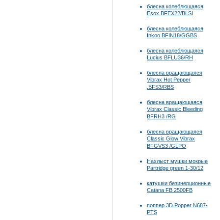
блесна колеблющаяся
Esox BFEX22/BLSI
блесна колеблющаяся
Inkoo BFIN18/GGBS
блесна колеблющаяся
Lucius BFLU36/RH
блесна вращающаяся
Vibrax Hot Pepper
.BFS3/RBS
блесна вращающаяся
Vibrax Classic Bleeding
BFRH3 /RG
блесна вращающаяся
Classic Glow Vibrax
BFGVS3 /GLPO
Нахлыст мушки мокрые
Partridge green 1-30/12
катушки безинерционные
Catana FB 2500FB
поппер 3D Popper N687-
PTS