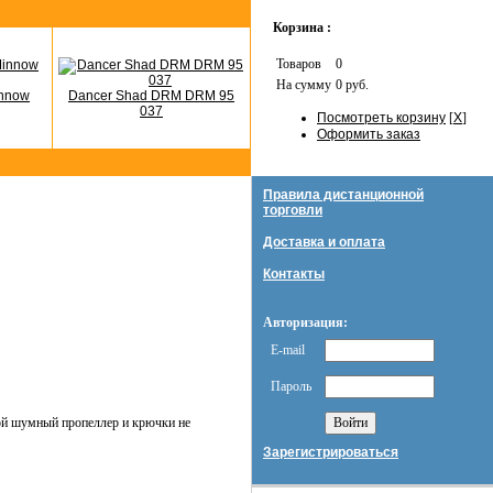
Корзина :
Товаров
0
На сумму
0 руб.
innow
Dancer Shad DRM DRM 95
037
Посмотреть корзину
[
X
]
Оформить заказ
Правила дистанционной
торговли
Доставка и оплата
Контакты
Авторизация:
E-mail
Пароль
шой шумный пропеллер и крючки не
Зарегистрироваться