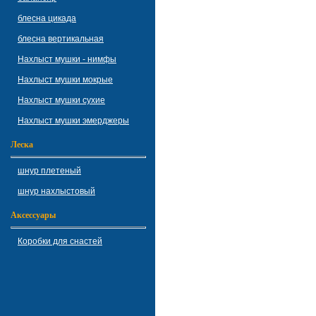
блесна цикада
блесна вертикальная
Нахлыст мушки - нимфы
Нахлыст мушки мокрые
Нахлыст мушки сухие
Нахлыст мушки эмерджеры
Леска
шнур плетеный
шнур нахлыстовый
Аксессуары
Коробки для снастей