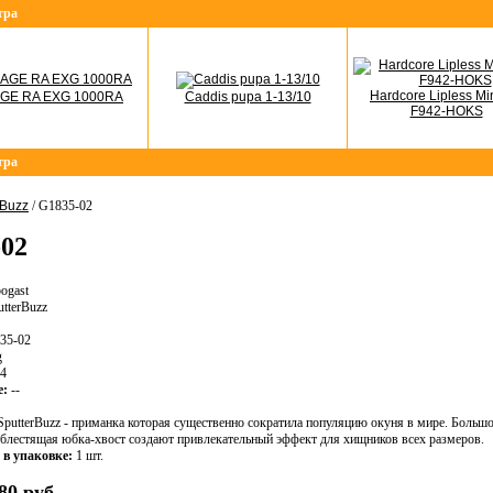
тра
Hardcore Lipless M
GE RA EXG 1000RA
Caddis pupa 1-13/10
F942-HOKS
тра
rBuzz
/ G1835-02
-02
ogast
tterBuzz
35-02
g
4
е:
--
putterBuzz - приманка которая существенно сократила популяцию окуня в мире. Боль
 блестящая юбка-хвост создают привлекательный эффект для хищников всех размеров.
 в упаковке:
1 шт.
80 руб.