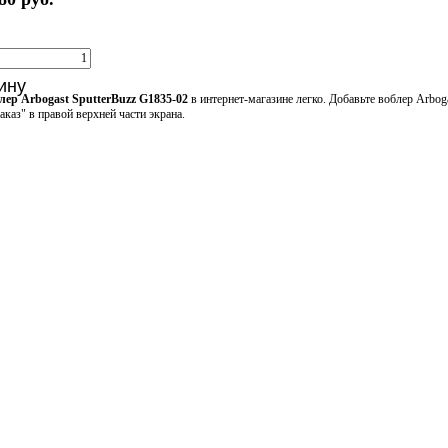
ину
лер Arbogast SputterBuzz G1835-02
в интернет-магазине легко. Добавьте воблер Arboga
аказ" в правой верхней части экрана.