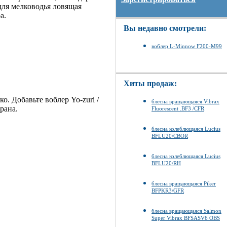
для мелководья ловящая
а.
Вы недавно смотрели:
воблер L-Minnow F200-M99
Хиты продаж:
о. Добавьте воблер Yo-zuri /
блесна вращающаяся Vibrax
рана.
Fluorescent .BF3 /CFR
блесна колеблющаяся Lucius
BFLU20/CBOR
блесна колеблющаяся Lucius
BFLU20/RH
блесна вращающаяся Piker
BFPKR3/GFR
блесна вращающаяся Salmon
Super Vibrax BFSASV6 OBS