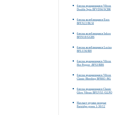
блесна вращающаяся Vibrax
Double Spin BFVDS6/SCBR
блесна колеблющаяся Esox
BFEX22/BLSI
блесна колеблющаяся Inkoo
BFIN18/GGBS
блесна колеблющаяся Lucius
BFLU36/RH
блесна вращающаяся Vibrax
Hot Pepper .BFS3/RBS
блесна вращающаяся Vibrax
Classic Bleeding BFRH3 /RG
блесна вращающаяся Classic
Glow Vibrax BFGVS3 /GLPO
Нахлыст мушки мокрые
Partridge green 1-30/12