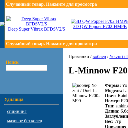
Случайный товар. Нажмите для просмотра
3D QW Popper F702-HMPB
Deep Super Vibrax BFDSV2/S
Случайный товар. Нажмите для просмотра
Приманки /
воблер
/
Yo-zuri / 
Поиск
L-Minnow F2
Фирма:
Yo-
Модель:
L-
Цвет:
Rainb
Удилища
Номер:
F20
Тип:
sinkin
Длина:
6,6
спиннинг
Заглублени
маховое без колец
Вес:
7гр
Описание: