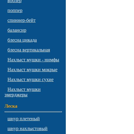
воблер
поппер
спиннер-бейт
балансир
блесна цикада
блесна вертикальная
Нахлыст мушки - нимфы
Нахлыст мушки мокрые
Нахлыст мушки сухие
Нахлыст мушки
эмерджеры
Леска
шнур плетеный
шнур нахлыстовый