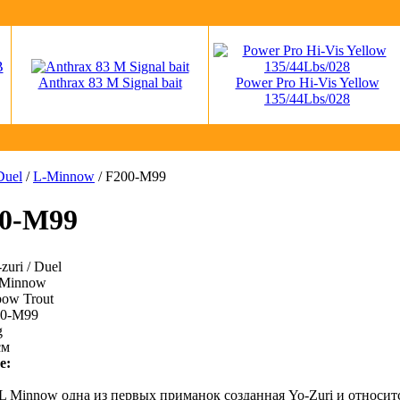
Anthrax 83 M Signal bait
Power Pro Hi-Vis Yellow
135/44Lbs/028
Duel
/
L-Minnow
/ F200-M99
00-M99
zuri / Duel
Minnow
ow Trout
0-M99
g
см
е:
L Minnow одна из первых приманок созданная Yo-Zuri и относитс