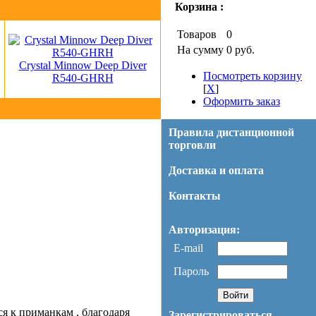
Корзина :
Товаров
0
На сумму
0 руб.
Crystal Minnow Deep Diver
Посмотреть корзину
R540-GHRH
[
X
]
Оформить заказ
Правила дистанционной
торговли
Доставка и оплата
Контакты
Авторизация:
E-mail
Пароль
я к приманкам , благодаря
Зарегистрироваться