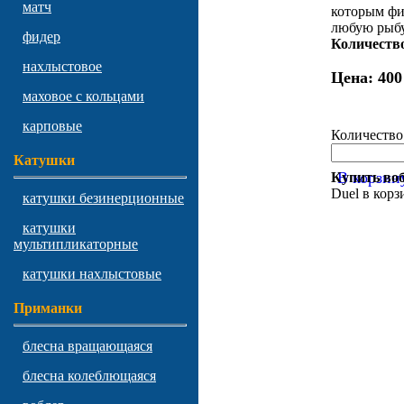
матч
которым фи
любую рыбу
фидер
Количество
нахлыстовое
Цена:
400
маховое с кольцами
карповые
Количество
Катушки
В корзин
Купить воб
Duel в корз
катушки безинерционные
катушки
мультипликаторные
катушки нахлыстовые
Приманки
блесна вращающаяся
блесна колеблющаяся