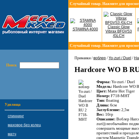
Случайный товар. Нажмите для просмо
Classic Glow
STAMINA 4000
Vibrax BFGVS3
/GLCH
Случайный товар. Нажмите для просмо
Приманки /
воблер
/
Yo-zuri / Duel
/
Ha
Поиск
Hardcore WO B R
Фирма:
Yo-zuri / Duel
Модель:
Hardcore WO B
Цвет:
Matte Hot Tiger
Номер:
F718-MHT
Тип:
floating
Удилища
Длина:
6см
Заглубление:
2,5м
Вес:
10гр
спиннинг
Описание:
Воблер Harco
zuri)) необычайно подв
маховое без колец
совершать мощные высо
препятствий и преодоле
матч
систем Magnetic Transf