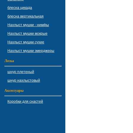
блесна цикада
блесна вертикальная
Нахлыст мушки - нимфы
Нахлыст мушки мокрые
Нахлыст мушки сухие
Нахлыст мушки эмерджеры
Леска
шнур плетеный
шнур нахлыстовый
Аксессуары
Коробки для снастей