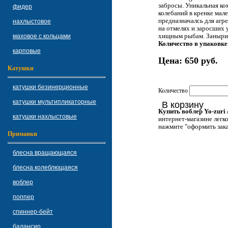
забросы. Уникальная к
фидер
колебаний в кренке мал
предназначалсь для агр
нахлыстовое
на отмелях и заросших 
маховое с кольцами
хищным рыбам. Занырив
Количество в упаковке
карповые
Цена:
650 руб.
Катушки
катушки безинерционные
Количество
катушки мультипликаторные
В корзину
Купить воблер Yo-zuri
катушки нахлыстовые
интернет-магазине легко.
нажмите "оформить зака
Приманки
блесна вращающаяся
блесна колеблющаяся
воблер
поппер
спиннер-бейт
балансир