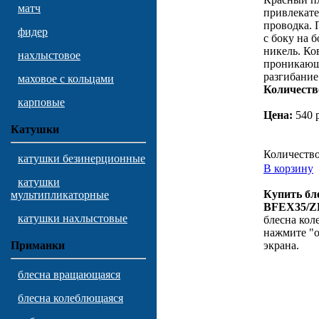
матч
привлекате
проводка. 
фидер
с боку на 
никель. Ко
нахлыстовое
проникающе
разгибание
маховое с кольцами
Количеств
карповые
Цена:
540 
Катушки
Количеств
катушки безинерционные
В корзину
катушки
Купить бл
мультипликаторные
BFEX35/
катушки нахлыстовые
блесна кол
нажмите "о
экрана.
Приманки
блесна вращающаяся
блесна колеблющаяся