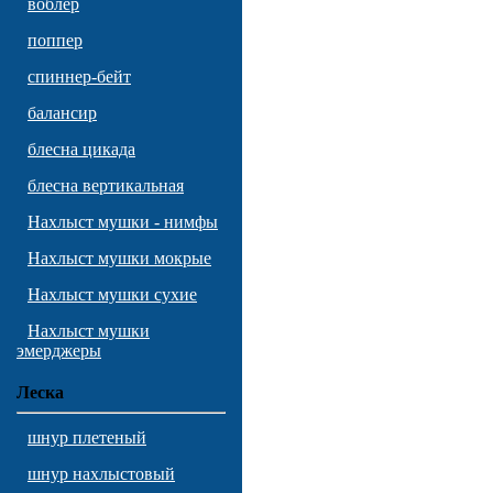
воблер
поппер
спиннер-бейт
балансир
блесна цикада
блесна вертикальная
Нахлыст мушки - нимфы
Нахлыст мушки мокрые
Нахлыст мушки сухие
Нахлыст мушки
эмерджеры
Леска
шнур плетеный
шнур нахлыстовый