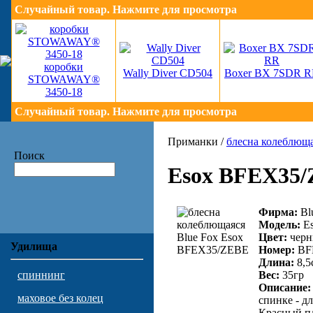
Случайный товар. Нажмите для просмотра
коробки
Wally Diver CD504
Boxer BX 7SDR 
STOWAWAY®
3450-18
Случайный товар. Нажмите для просмотра
Приманки /
блесна колеблющ
Поиск
Esox BFEX35
Фирма:
Bl
Модель:
Es
Цвет:
черн
Удилища
Номер:
BF
Длина:
8,5
Вес:
35гр
спиннинг
Описание:
маховое без колец
спинке - д
Красный п