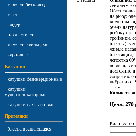
маховое без колец
съёмным мал
Обеспечивае
матч
на рыбу: бле
внешним ви
фидер
очень натур
рыбаку полн
нахлыстовое
тройники, с
блёсны), мен
маховое с кольцами
живые насад
блестящий, 
карповые
лепестка 60
ловле на си
Катушки
постоянно п
сопротивлен
катушки безинерционные
вибрацию. Р
11 см
катушки
Количество 
мультипликаторные
Цена:
270 
катушки нахлыстовые
Приманки
Количество
блесна вращающаяся