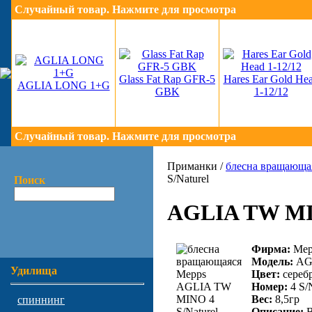
Случайный товар. Нажмите для просмотра
Glass Fat Rap GFR-5
Hares Ear Gold He
AGLIA LONG 1+G
GBK
1-12/12
Случайный товар. Нажмите для просмотра
Приманки /
блесна вращающа
S/Naturel
Поиск
AGLIA TW MIN
Фирма:
Mep
Модель:
AG
Удилища
Цвет:
сереб
Номер:
4 S/N
Вес:
8,5гр
спиннинг
Описание:
В