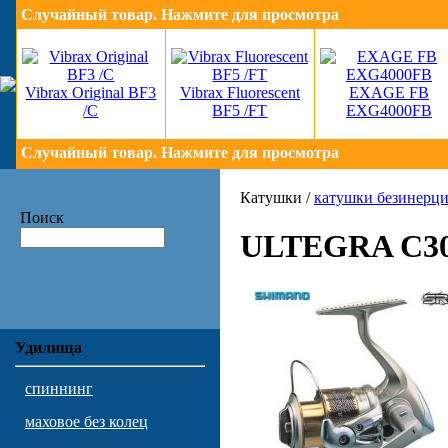
Случайный товар. Нажмите для просмотра
Vibrax Original BF3
Vibrax Fluorescent
EXAGE FB
/C
BF5 /FT
EXG4000FB
Случайный товар. Нажмите для просмотра
Катушки /
катушки безинерц
Поиск
ULTEGRA C3
Удилища
спиннинг
маховое без колец